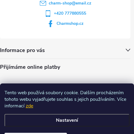
charm-shop
@
email.cz
+420 777880555
Charmshop.cz
Informace pro vás
Přijímáme online platby
Tento web používá soubory cookie. Dalším procházením
tohoto webu vyjadřujete souhlas s jejich používáním. Více
informací
zde
Nastavení
Copyright 2026
Charm-shop.cz
. Všechna práva vyhrazena.
Upravit