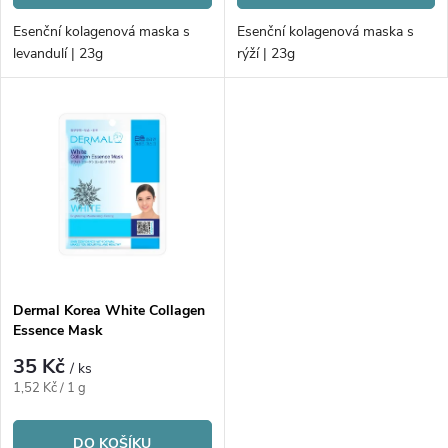
d
d
Esenční kolagenová maska s
Esenční kolagenová maska s
u
levandulí | 23g
rýží | 23g
u
k
k
t
t
ů
ů
Dermal Korea White Collagen
Essence Mask
35 Kč
/ ks
Měrná
1,52 Kč / 1 g
cena:
DO KOŠÍKU