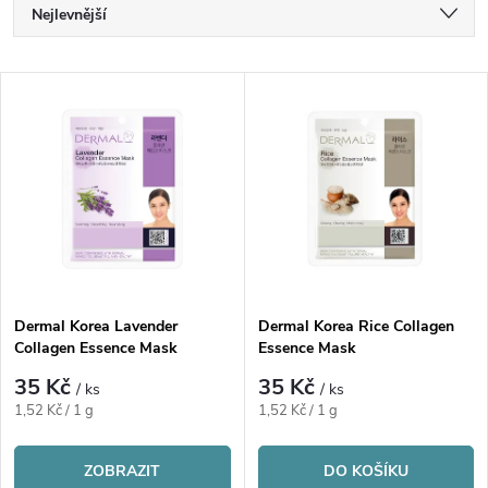
Ř
Nejlevnější
a
Nejdražší
V
Nejprodávanější
z
ý
Abecedně
e
p
n
i
í
s
p
Dermal Korea Lavender
Dermal Korea Rice Collagen
Collagen Essence Mask
Essence Mask
p
r
35 Kč
35 Kč
/ ks
/ ks
r
Měrná
Měrná
1,52 Kč / 1 g
1,52 Kč / 1 g
o
cena:
cena:
o
ZOBRAZIT
DO KOŠÍKU