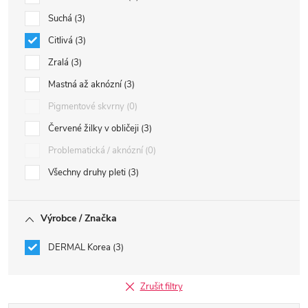
Suchá
3
Citlivá
3
Zralá
3
Mastná až aknózní
3
Pigmentové skvrny
0
Červené žilky v obličeji
3
Problematická / aknózní
0
Všechny druhy pleti
3
Výrobce / Značka
DERMAL Korea
3
Zrušit filtry