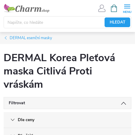
Přejít
NÁKUPNÍ
KOŠÍK
na
obsah
HLEDAT
DERMAL esenční masky
DERMAL Korea Pleťová
maska Citlivá Proti
vráskám
Filtrovat
Dle ceny