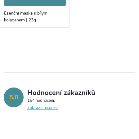
Esenční maska s bílým
kolagenem | 23g
O
v
l
á
Hodnocení zákazníků
d
5,0
164 hodnocení
a
Zobrazit recenze
c
í