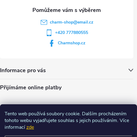
u
charm-shop
@
email.cz
+420 777880555
Charmshop.cz
Informace pro vás
Přijímáme online platby
Tento web používá soubory cookie. Dalším procházením
tohoto webu vyjadřujete souhlas s jejich používáním. Více
informací
zde