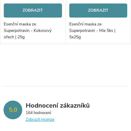
ZOBRAZIT
ZOBRAZIT
Esenční maska ze
Esenční maska ze
Superpotravin - Kokosový
Superpotravin - Mix 5ks |
ořech | 25g
5x25g
O
v
l
á
Hodnocení zákazníků
d
5,0
164 hodnocení
a
Zobrazit recenze