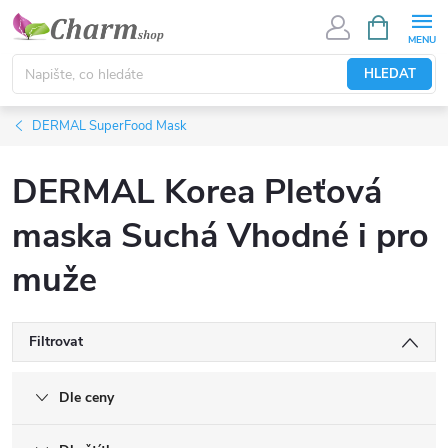
Přejít
NÁKUPNÍ
KOŠÍK
na
obsah
HLEDAT
DERMAL SuperFood Mask
DERMAL Korea Pleťová
maska Suchá Vhodné i pro
muže
Filtrovat
Dle ceny