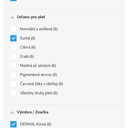
Určeno pro pleť
Normální a smíšená
6
Suchá
6
Citlivá
6
Zralá
6
Mastná až aknózní
6
Pigmentové skvrny
6
Červené žilky v obličeji
6
Všechny druhy pleti
6
Výrobce / Značka
DERMAL Korea
6