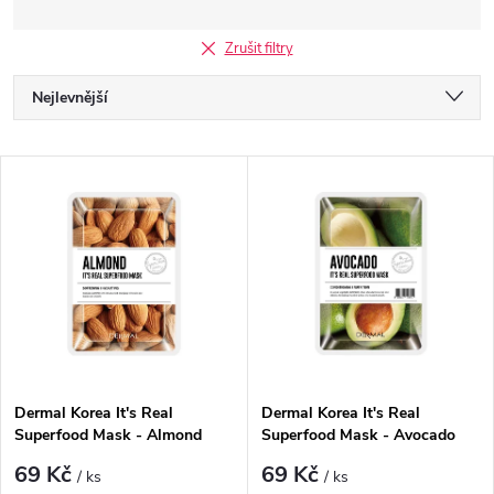
Zrušit filtry
Ř
Nejlevnější
a
Nejdražší
V
Nejprodávanější
z
ý
Abecedně
e
p
n
i
í
s
p
Dermal Korea It's Real
Dermal Korea It's Real
Superfood Mask - Almond
Superfood Mask - Avocado
p
r
69 Kč
69 Kč
/ ks
/ ks