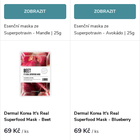
r
o
ZOBRAZIT
ZOBRAZIT
o
d
Esenční maska ze
Esenční maska ze
d
Superpotravin - Mandle | 25g
Superpotravin - Avokádo | 25g
u
u
k
k
t
t
ů
ů
Dermal Korea It's Real
Dermal Korea It's Real
Superfood Mask - Beet
Superfood Mask - Blueberry
69 Kč
69 Kč
/ ks
/ ks