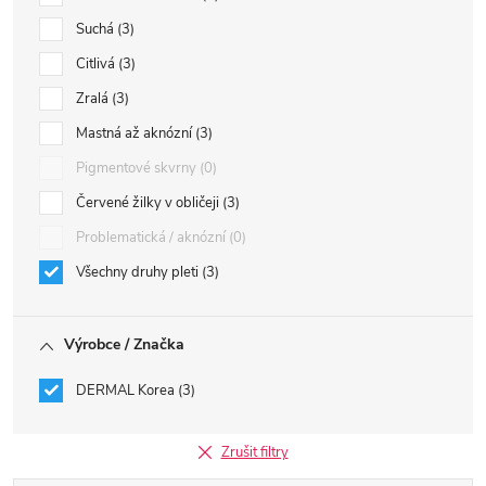
Suchá
3
Citlivá
3
Zralá
3
Mastná až aknózní
3
Pigmentové skvrny
0
Červené žilky v obličeji
3
Problematická / aknózní
0
Všechny druhy pleti
3
Výrobce / Značka
DERMAL Korea
3
Zrušit filtry