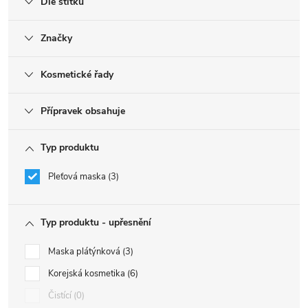
Dle štítku
Značky
Kosmetické řady
Přípravek obsahuje
Typ produktu
Pleťová maska
3
Typ produktu - upřesnění
Maska plátýnková
3
Korejská kosmetika
6
Čistící
0