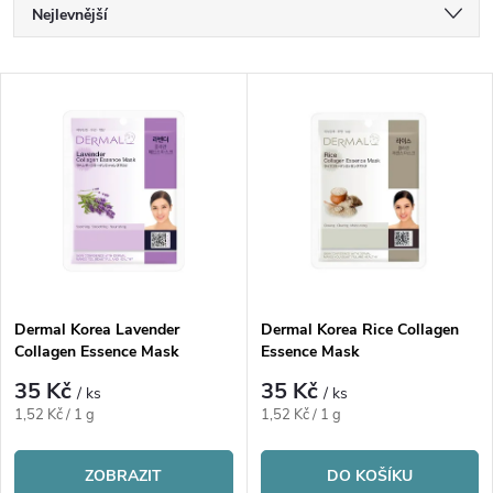
Ř
Nejlevnější
a
Nejdražší
V
Nejprodávanější
z
ý
Abecedně
e
p
n
i
í
s
p
Dermal Korea Lavender
Dermal Korea Rice Collagen
Collagen Essence Mask
Essence Mask
p
r
35 Kč
35 Kč
/ ks
/ ks
r
Měrná
Měrná
1,52 Kč / 1 g
1,52 Kč / 1 g
o
cena:
cena:
o
ZOBRAZIT
DO KOŠÍKU