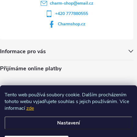
charm-shop
@
email.cz
+420 777880555
Charmshop.cz
Informace pro vás
Přijímáme online platby
Tento web používá soubory cookie. Dalším procházením
tohoto webu vyjadřujete souhlas s jejich používáním. Více
informací
zde
Nastavení
Copyright 2026
Charm-shop.cz
. Všechna práva vyhrazena.
Upravit