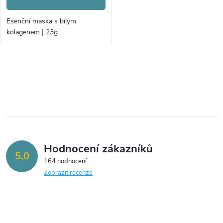
Esenční maska s bílým
kolagenem | 23g
O
v
l
á
Hodnocení zákazníků
d
5,0
164 hodnocení
a
Zobrazit recenze
c
í