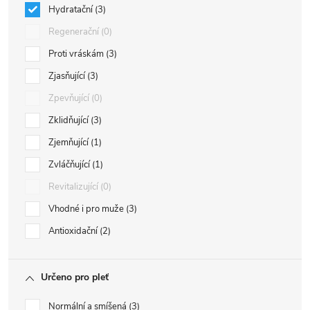
Hydratační
3
Regenerační
0
Proti vráskám
3
Zjasňující
3
Zpevňující
0
Zklidňující
3
Zjemňující
1
Zvláčňující
1
Revitalizující
0
Vhodné i pro muže
3
Antioxidační
2
Určeno pro pleť
Normální a smíšená
3