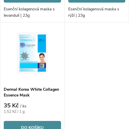
d
d
Esenční kolagenová maska s
Esenční kolagenová maska s
u
levandulí | 23g
rýží | 23g
u
k
k
t
t
ů
ů
Dermal Korea White Collagen
Essence Mask
35 Kč
/ ks
Měrná
1,52 Kč / 1 g
cena:
DO KOŠÍKU