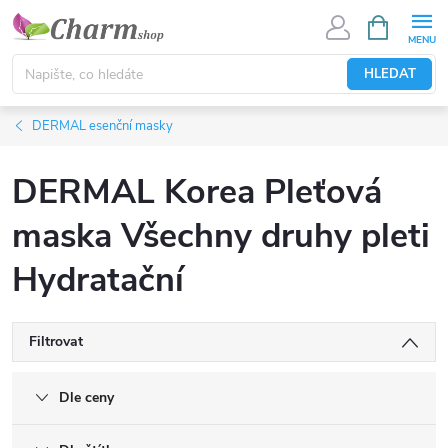
Přejít
NÁKUPNÍ
KOŠÍK
na
obsah
HLEDAT
DERMAL esenční masky
DERMAL Korea Pleťová
maska Všechny druhy pleti
Hydratační
Filtrovat
Dle ceny