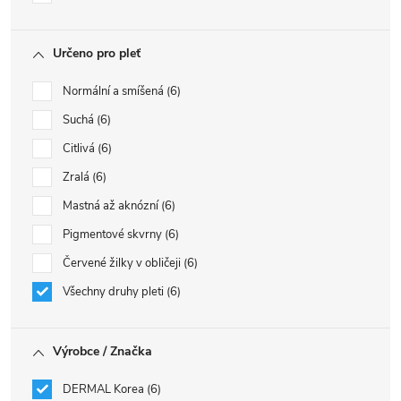
Určeno pro pleť
Normální a smíšená
6
Suchá
6
Citlivá
6
Zralá
6
Mastná až aknózní
6
Pigmentové skvrny
6
Červené žilky v obličeji
6
Všechny druhy pleti
6
Výrobce / Značka
DERMAL Korea
6