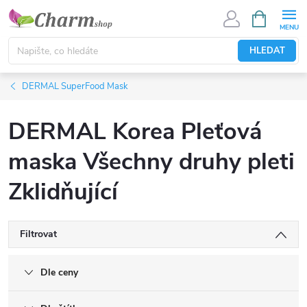
Přejít
NÁKUPNÍ
KOŠÍK
na
obsah
HLEDAT
DERMAL SuperFood Mask
DERMAL Korea Pleťová
maska Všechny druhy pleti
Zklidňující
Filtrovat
Dle ceny