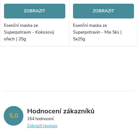
ZOBRAZIT
ZOBRAZIT
Esenční maska ze
Esenční maska ze
Superpotravin - Kokosový
Superpotravin - Mix 5ks |
ořech | 25g
5x25g
O
v
l
á
Hodnocení zákazníků
d
5,0
164 hodnocení
a
Zobrazit recenze