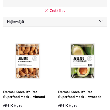
Zrušit filtry
Ř
Nejlevnější
a
Nejdražší
V
Nejprodávanější
z
ý
Abecedně
e
p
n
i
í
s
p
Dermal Korea It's Real
Dermal Korea It's Real
Superfood Mask - Almond
Superfood Mask - Avocado
p
r
69 Kč
69 Kč
/ ks
/ ks