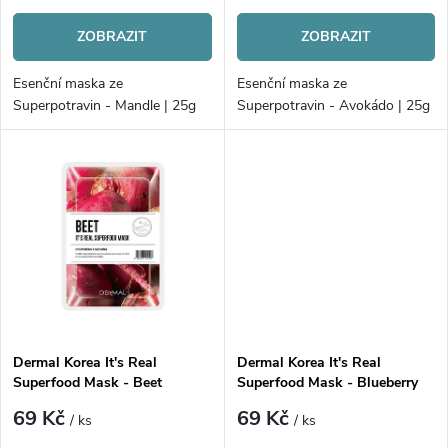
r
o
ZOBRAZIT
ZOBRAZIT
o
d
Esenční maska ze
Esenční maska ze
d
Superpotravin - Mandle | 25g
Superpotravin - Avokádo | 25g
u
u
k
k
t
t
ů
ů
Dermal Korea It's Real
Dermal Korea It's Real
Superfood Mask - Beet
Superfood Mask - Blueberry
69 Kč
69 Kč
/ ks
/ ks