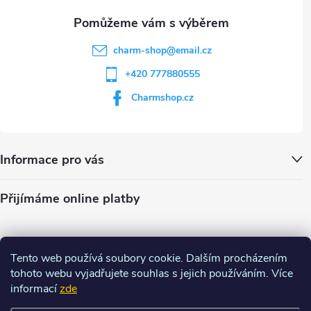
u
charm-shop
@
email.cz
+420 777880555
Charmshop.cz
Informace pro vás
Přijímáme online platby
Tento web používá soubory cookie. Dalším procházením
tohoto webu vyjadřujete souhlas s jejich používáním. Více
informací
zde