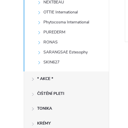
NEXTBEAU
e
OTTIE International
l
Phytocosma International
PUREDERM
RONAS
SARANGSAE Estesophy
SKIN627
* AKCE *
l
ČIŠTĚNÍ PLETI
TONIKA
KRÉMY