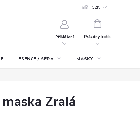
ch údajů
Odstoupení od smlouvy
CZK
NÁKUPNÍ
KOŠÍK
Prázdný košík
Přihlášení
ZE
ESENCE / SÉRA
MASKY
KOSMETI
 maska Zralá