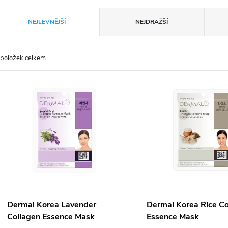
Ř
NEJLEVNĚJŠÍ
NEJDRAŽŠÍ
a
položek celkem
z
V
e
ý
n
p
p
s
r
p
Dermal Korea Lavender
Dermal Korea Rice Co
o
Collagen Essence Mask
Essence Mask