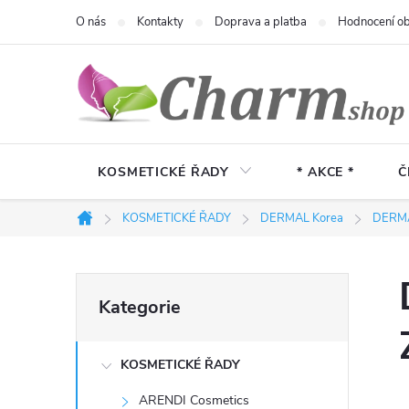
Přejít
O nás
Kontakty
Doprava a platba
Hodnocení o
na
obsah
KOSMETICKÉ ŘADY
* AKCE *
Č
KOSMETICKÉ ŘADY
DERMAL Korea
DERMA
Domů
P
Přeskočit
Kategorie
kategorie
o
KOSMETICKÉ ŘADY
s
ARENDI Cosmetics