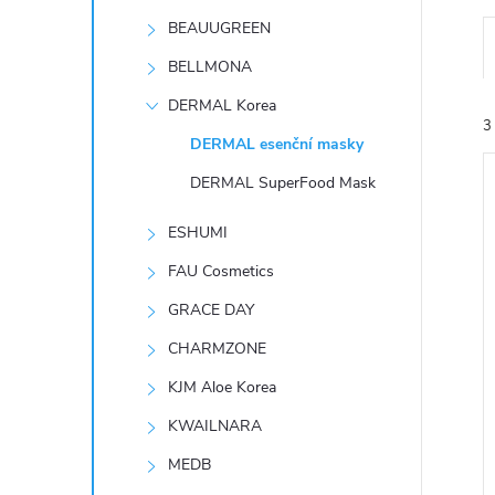
t
BEAUUGREEN
r
BELLMONA
DERMAL Korea
a
3
DERMAL esenční masky
n
DERMAL SuperFood Mask
n
ESHUMI
FAU Cosmetics
í
í
GRACE DAY
i
p
CHARMZONE
KJM Aloe Korea
a
KWAILNARA
n
MEDB