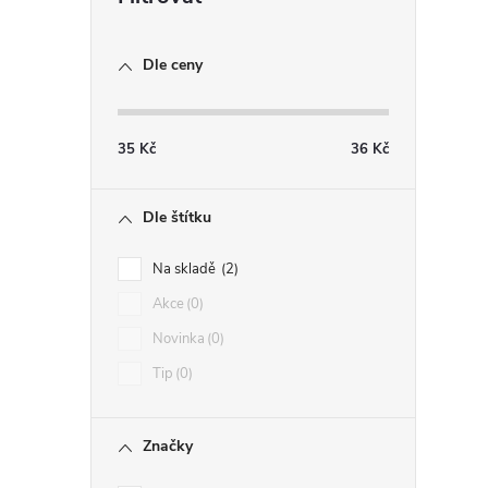
Dle ceny
35
Kč
36
Kč
Dle štítku
Na skladě
2
Akce
0
Novinka
0
Tip
0
Značky