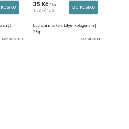
35 Kč
/ ks
 KOŠÍKU
DO KOŠÍKU
Měrná
1,52 Kč / 1 g
cena:
 s rýží |
Esenční maska s bílým kolagenem |
23g
Kód:
XDER134
Kód:
XDER115