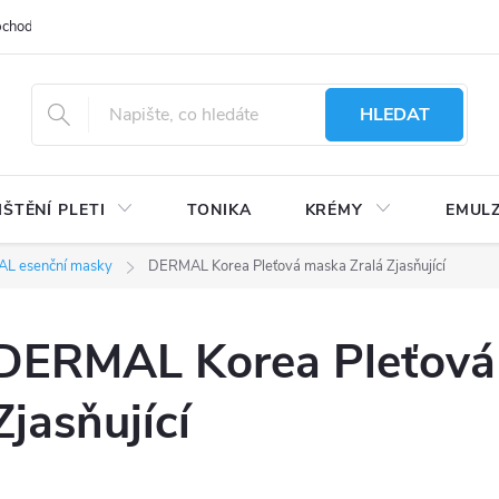
bchodu
Moje objednávka
Obchodní podmínky
Ochrana osobní
HLEDAT
IŠTĚNÍ PLETI
TONIKA
KRÉMY
EMUL
L esenční masky
DERMAL Korea Pleťová maska Zralá Zjasňující
DERMAL Korea Pleťová
Zjasňující