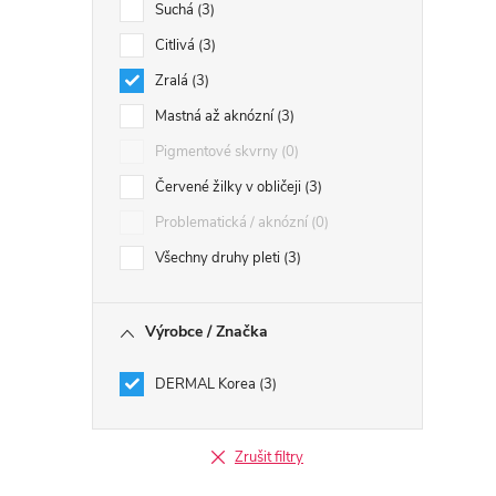
Suchá
3
Citlivá
3
Zralá
3
Mastná až aknózní
3
Pigmentové skvrny
0
Červené žilky v obličeji
3
Problematická / aknózní
0
Všechny druhy pleti
3
Výrobce / Značka
DERMAL Korea
3
Zrušit filtry