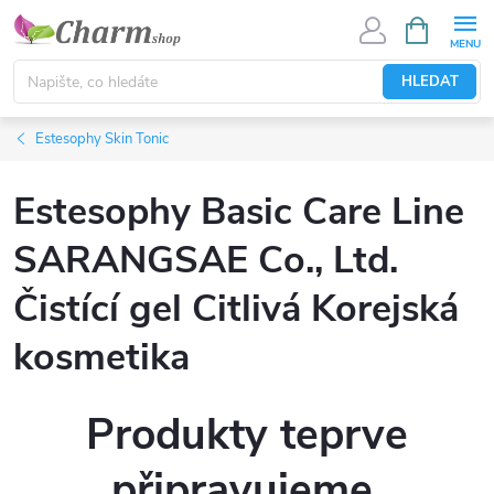
Přejít
NÁKUPNÍ
KOŠÍK
na
obsah
HLEDAT
Estesophy Skin Tonic
Estesophy Basic Care Line
SARANGSAE Co., Ltd.
Čistící gel Citlivá Korejská
kosmetika
Produkty teprve
připravujeme.