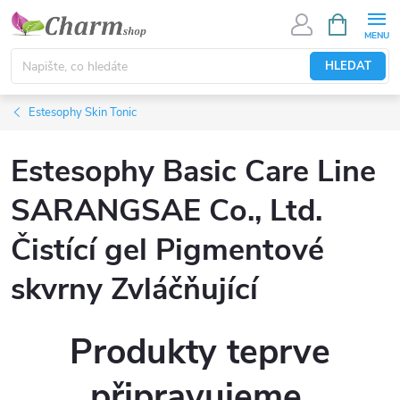
Přejít
NÁKUPNÍ
KOŠÍK
na
obsah
HLEDAT
Estesophy Skin Tonic
Estesophy Basic Care Line
SARANGSAE Co., Ltd.
Čistící gel Pigmentové
skvrny Zvláčňující
Produkty teprve
připravujeme.