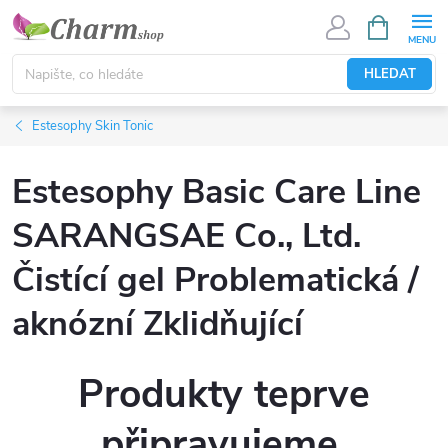
Přejít
NÁKUPNÍ
KOŠÍK
na
obsah
HLEDAT
Estesophy Skin Tonic
Estesophy Basic Care Line
SARANGSAE Co., Ltd.
Čistící gel Problematická /
aknózní Zklidňující
Produkty teprve
připravujeme.