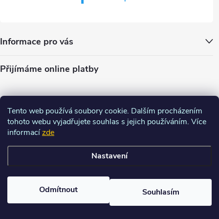
Informace pro vás
Přijímáme online platby
Tento web používá soubory cookie. Dalším procházením
tohoto webu vyjadřujete souhlas s jejich používáním. Více
informací
zde
Nastavení
Copyright 2026
Charm-shop.cz
. Všechna práva vyhrazena.
Upravit
nastavení cookies
Odmítnout
Souhlasím
Vytvořil Shoptet