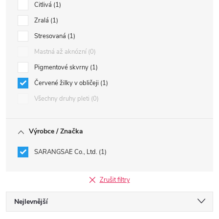
Citlivá
1
Zralá
1
Stresovaná
1
Mastná až aknózní
0
Pigmentové skvrny
1
Červené žilky v obličeji
1
Všechny druhy pleti
0
Výrobce / Značka
SARANGSAE Co., Ltd.
1
Zrušit filtry
Ř
Nejlevnější