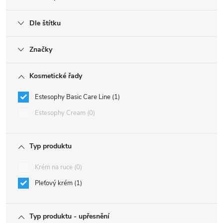
Dle štítku
Značky
Kosmetické řady
Estesophy Basic Care Line
1
Estesophy Cream
0
Typ produktu
Krém na ruce
0
Pleťový krém
1
Typ produktu - upřesnění