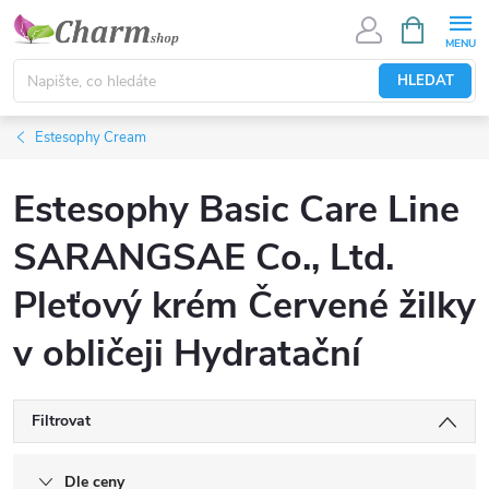
Přejít
NÁKUPNÍ
KOŠÍK
na
obsah
HLEDAT
Estesophy Cream
Estesophy Basic Care Line
SARANGSAE Co., Ltd.
Pleťový krém Červené žilky
v obličeji Hydratační
Filtrovat
Dle ceny