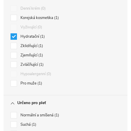
Denní krém
0
Korejská kosmetika
1
Vyživující
0
Hydratační
1
Zklidňující
1
Zjemňující
1
Zvláčňující
1
Hypoalergenní
0
Pro muže
1
Určeno pro pleť
Normální a smíšená
1
Suchá
1