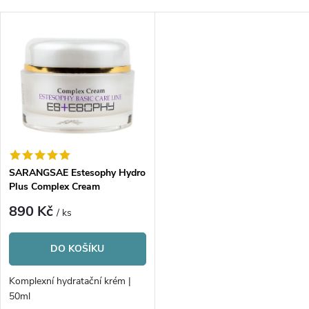
a
Nejdražší
V
Nejprodávanější
z
ý
Abecedně
e
p
n
i
í
s
p
SARANGSAE Estesophy Hydro
Plus Complex Cream
p
r
890 Kč
/ ks
r
o
DO KOŠÍKU
o
d
Komplexní hydratační krém |
d
50ml