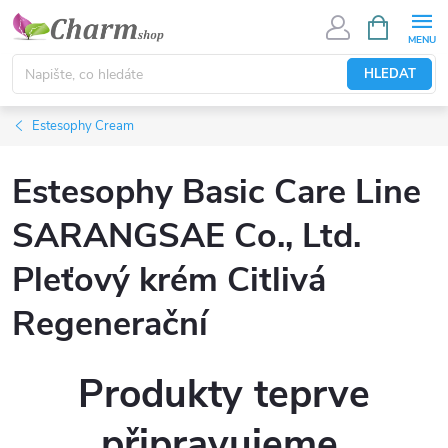
Přejít
NÁKUPNÍ
KOŠÍK
na
obsah
HLEDAT
Estesophy Cream
Estesophy Basic Care Line
SARANGSAE Co., Ltd.
Pleťový krém Citlivá
Regenerační
Produkty teprve
připravujeme.