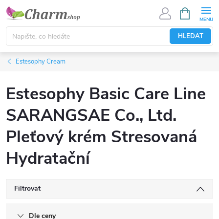
Přejít
NÁKUPNÍ
KOŠÍK
na
obsah
HLEDAT
Estesophy Cream
Estesophy Basic Care Line
SARANGSAE Co., Ltd.
Pleťový krém Stresovaná
Hydratační
Filtrovat
Dle ceny