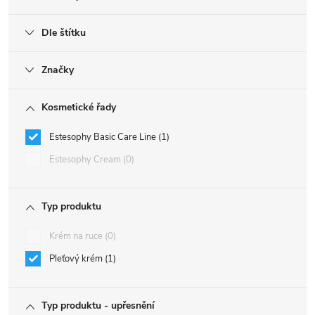
Dle štítku
Značky
Kosmetické řady
Estesophy Basic Care Line
1
Estesophy Cream
0
Typ produktu
Krém na ruce
0
Pleťový krém
1
Typ produktu - upřesnění