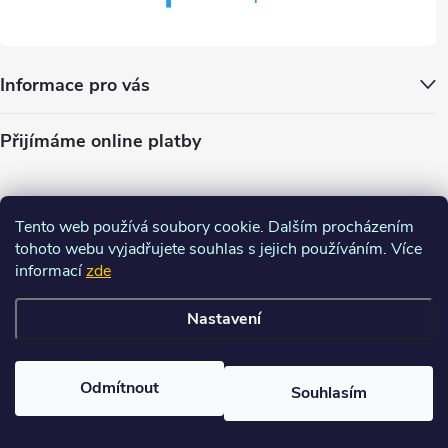
Informace pro vás
Přijímáme online platby
Tento web používá soubory cookie. Dalším procházením
tohoto webu vyjadřujete souhlas s jejich používáním. Více
informací
zde
Nastavení
Copyright 2026
Charm-shop.cz
. Všechna práva vyhrazena.
Upravit
nastavení cookies
Odmítnout
Souhlasím
Vytvořil Shoptet