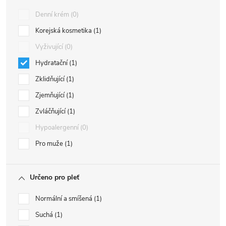
Denní krém
0
Korejská kosmetika
1
Vyživující
0
Hydratační
1
Zklidňující
1
Zjemňující
1
Zvláčňující
1
Hypoalergenní
0
Pro muže
1
Určeno pro pleť
Normální a smíšená
1
Suchá
1