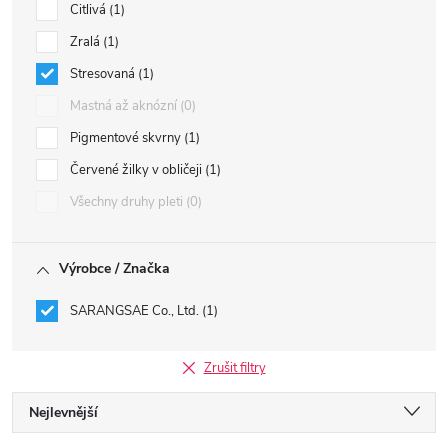
Citlivá
1
Zralá
1
Stresovaná
1
Mastná až aknózní
0
Pigmentové skvrny
1
Červené žilky v obličeji
1
Všechny druhy pleti
0
Výrobce / Značka
SARANGSAE Co., Ltd.
1
Zrušit filtry
Ř
Nejlevnější