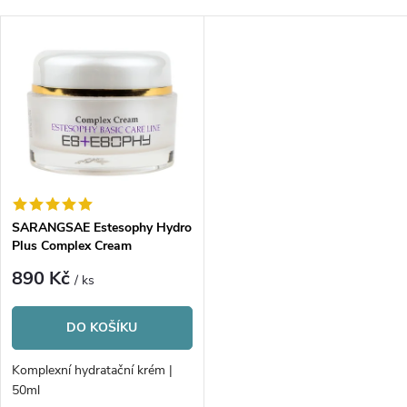
a
Nejdražší
V
Nejprodávanější
z
ý
Abecedně
e
p
n
i
í
s
p
SARANGSAE Estesophy Hydro
Plus Complex Cream
p
r
890 Kč
/ ks
r
o
DO KOŠÍKU
o
d
Komplexní hydratační krém |
d
50ml