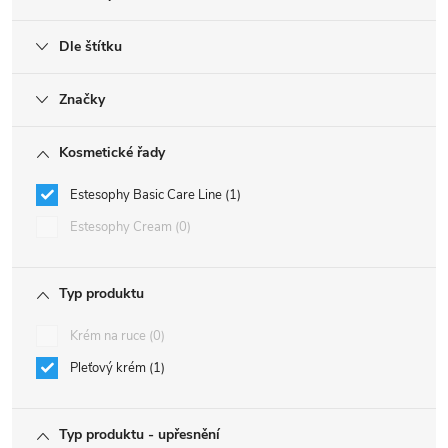
Dle štítku
Značky
Kosmetické řady
Estesophy Basic Care Line
1
Estesophy Cream
0
Typ produktu
Krém na ruce
0
Pleťový krém
1
Typ produktu - upřesnění