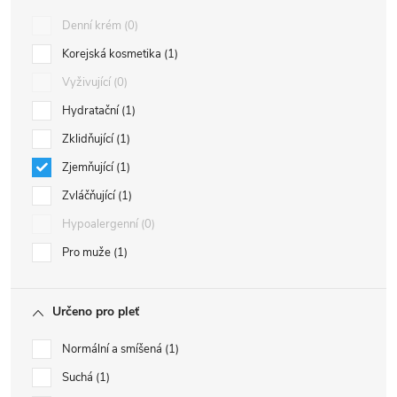
Denní krém
0
Korejská kosmetika
1
Vyživující
0
Hydratační
1
Zklidňující
1
Zjemňující
1
Zvláčňující
1
Hypoalergenní
0
Pro muže
1
Určeno pro pleť
Normální a smíšená
1
Suchá
1