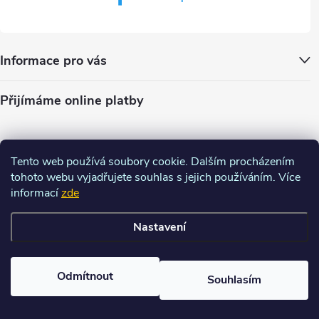
Informace pro vás
Přijímáme online platby
Tento web používá soubory cookie. Dalším procházením
tohoto webu vyjadřujete souhlas s jejich používáním. Více
informací
zde
Nastavení
Copyright 2026
Charm-shop.cz
. Všechna práva vyhrazena.
Upravit
nastavení cookies
Odmítnout
Souhlasím
Vytvořil Shoptet