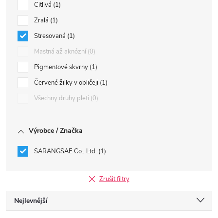
Citlivá
1
Zralá
1
Stresovaná
1
Mastná až aknózní
0
Pigmentové skvrny
1
Červené žilky v obličeji
1
Všechny druhy pleti
0
Výrobce / Značka
SARANGSAE Co., Ltd.
1
Zrušit filtry
Ř
Nejlevnější