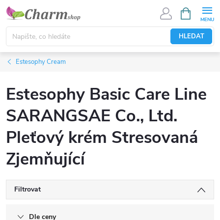
Přejít
NÁKUPNÍ
KOŠÍK
na
obsah
HLEDAT
Estesophy Cream
Estesophy Basic Care Line
SARANGSAE Co., Ltd.
Pleťový krém Stresovaná
Zjemňující
Filtrovat
Dle ceny