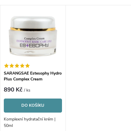
a
Nejdražší
V
Nejprodávanější
z
ý
Abecedně
e
p
n
i
í
s
p
SARANGSAE Estesophy Hydro
Plus Complex Cream
p
r
890 Kč
/ ks
r
o
DO KOŠÍKU
o
d
Komplexní hydratační krém |
d
50ml