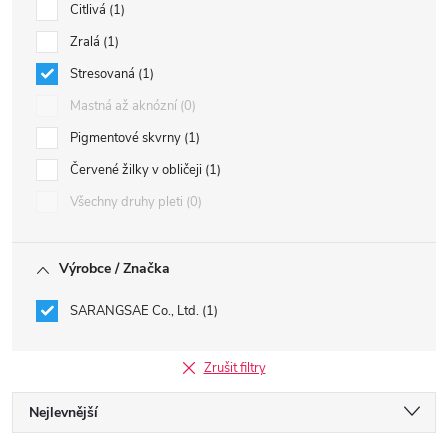
Citlivá
1
Zralá
1
Stresovaná
1
Mastná až aknózní
0
Pigmentové skvrny
1
Červené žilky v obličeji
1
Všechny druhy pleti
0
Výrobce / Značka
SARANGSAE Co., Ltd.
1
Zrušit filtry
Ř
Nejlevnější