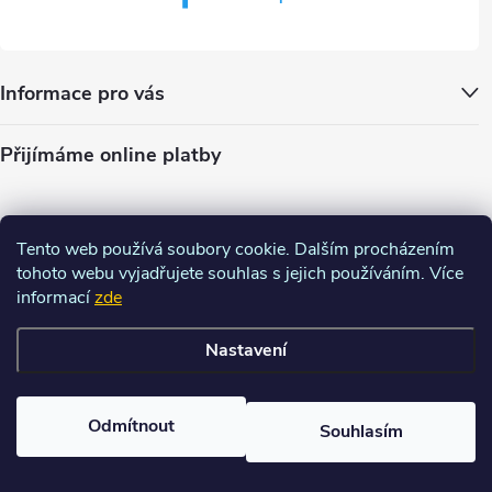
Informace pro vás
Přijímáme online platby
Tento web používá soubory cookie. Dalším procházením
tohoto webu vyjadřujete souhlas s jejich používáním. Více
informací
zde
Nastavení
Copyright 2026
Charm-shop.cz
. Všechna práva vyhrazena.
Upravit
nastavení cookies
Odmítnout
Souhlasím
Vytvořil Shoptet