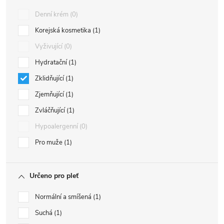
Denní krém
0
Korejská kosmetika
1
Vyživující
0
Hydratační
1
Zklidňující
1
Zjemňující
1
Zvláčňující
1
Hypoalergenní
0
Pro muže
1
Určeno pro pleť
Normální a smíšená
1
Suchá
1