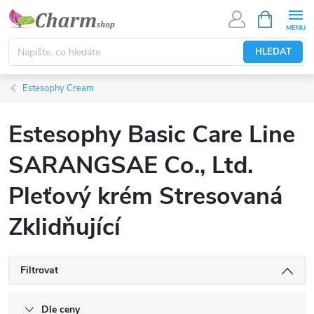
Přejít
NÁKUPNÍ
KOŠÍK
na
obsah
HLEDAT
Estesophy Cream
Estesophy Basic Care Line
SARANGSAE Co., Ltd.
Pleťový krém Stresovaná
Zklidňující
Filtrovat
Dle ceny