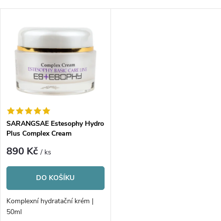
a
Nejdražší
V
Nejprodávanější
z
ý
Abecedně
e
p
n
i
í
s
p
SARANGSAE Estesophy Hydro
Plus Complex Cream
p
r
890 Kč
/ ks
r
o
DO KOŠÍKU
o
d
Komplexní hydratační krém |
d
50ml