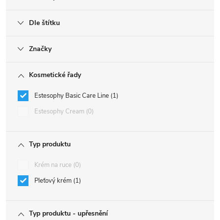
Dle štítku
Značky
Kosmetické řady
Estesophy Basic Care Line
1
Estesophy Cream
0
Typ produktu
Krém na ruce
0
Pleťový krém
1
Typ produktu - upřesnění