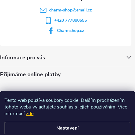
charm-shop
@
email.cz
+420 777880555
Charmshop.cz
Informace pro vás
Přijímáme online platby
Tento web používá soubory cookie. Dalším procházením
tohoto webu vyjadřujete souhlas s jejich používáním. Více
informací
zde
Nastavení