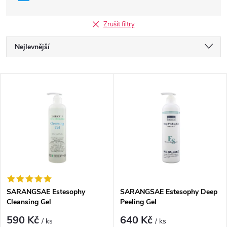
Zrušit filtry
Ř
Nejlevnější
a
Nejdražší
V
Nejprodávanější
z
ý
Abecedně
e
p
n
i
í
s
p
SARANGSAE Estesophy
SARANGSAE Estesophy Deep
Cleansing Gel
Peeling Gel
p
r
590 Kč
640 Kč
/ ks
/ ks