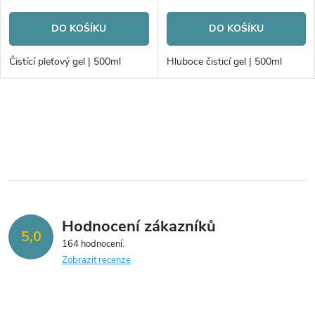
r
o
DO KOŠÍKU
DO KOŠÍKU
o
d
Čistící pleťový gel | 500ml
Hluboce čisticí gel | 500ml
d
u
u
O
k
v
k
t
l
t
á
ů
ů
Hodnocení zákazníků
d
5,0
164 hodnocení
a
Zobrazit recenze
c