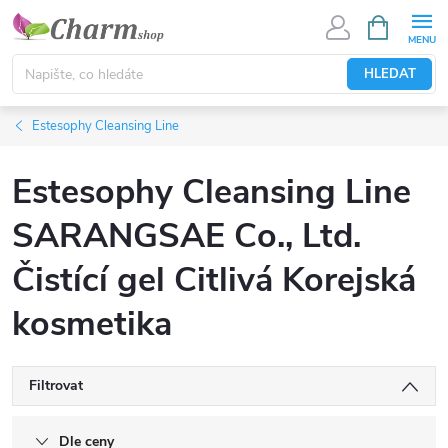
Přejít
NÁKUPNÍ
KOŠÍK
na
obsah
HLEDAT
Estesophy Cleansing Line
Estesophy Cleansing Line
SARANGSAE Co., Ltd.
Čistící gel Citlivá Korejská
kosmetika
Filtrovat
Dle ceny