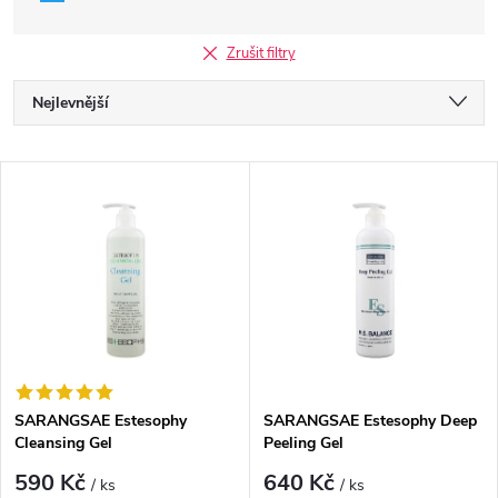
Zrušit filtry
Ř
Nejlevnější
a
Nejdražší
V
Nejprodávanější
z
ý
Abecedně
e
p
n
i
í
s
p
SARANGSAE Estesophy
SARANGSAE Estesophy Deep
Cleansing Gel
Peeling Gel
p
r
590 Kč
640 Kč
/ ks
/ ks