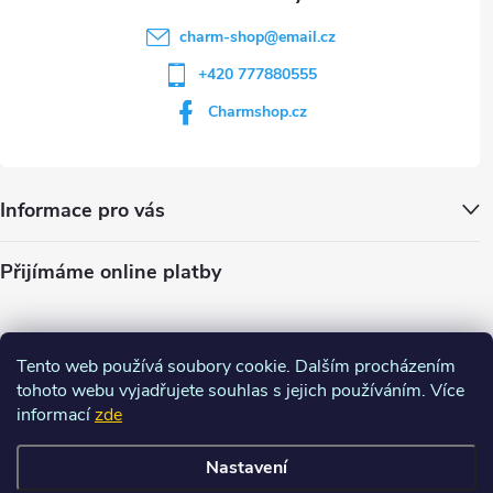
charm-shop
@
email.cz
+420 777880555
Charmshop.cz
Informace pro vás
Přijímáme online platby
Tento web používá soubory cookie. Dalším procházením
tohoto webu vyjadřujete souhlas s jejich používáním. Více
informací
zde
Nastavení