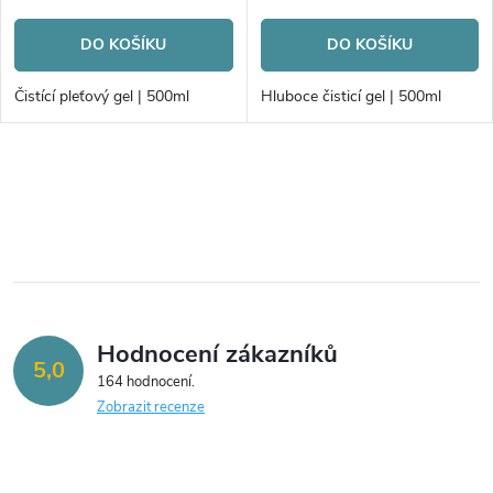
r
o
DO KOŠÍKU
DO KOŠÍKU
o
d
Čistící pleťový gel | 500ml
Hluboce čisticí gel | 500ml
d
u
u
O
k
v
k
t
l
t
á
ů
ů
Hodnocení zákazníků
d
5,0
164 hodnocení
a
Zobrazit recenze
c