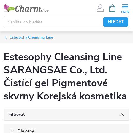
Přejít
NÁKUPNÍ
KOŠÍK
na
obsah
HLEDAT
Estesophy Cleansing Line
Estesophy Cleansing Line
SARANGSAE Co., Ltd.
Čistící gel Pigmentové
skvrny Korejská kosmetika
Filtrovat
Dle ceny