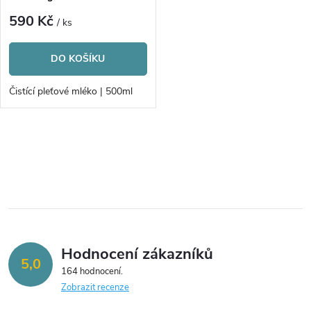
p
r
590 Kč
/ ks
r
o
DO KOŠÍKU
o
d
Čistící pleťové mléko | 500ml
d
u
u
O
k
v
k
t
l
t
á
ů
ů
Hodnocení zákazníků
d
5,0
164 hodnocení
a
Zobrazit recenze