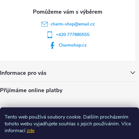
u
charm-shop
@
email.cz
+420 777880555
Charmshop.cz
Informace pro vás
Přijímáme online platby
Tento web používá soubory cookie. Dalším procházením
tohoto webu vyjadřujete souhlas s jejich používáním. Více
informací
zde