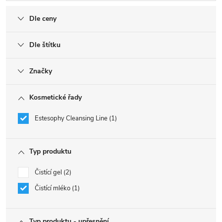
Dle ceny
Dle štítku
Značky
Kosmetické řady
Estesophy Cleansing Line
1
Typ produktu
Čistící gel
2
Čistící mléko
1
Typ produktu - upřesnění