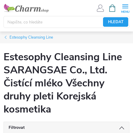
Přejít
NÁKUPNÍ
KOŠÍK
na
obsah
HLEDAT
Estesophy Cleansing Line
Estesophy Cleansing Line
SARANGSAE Co., Ltd.
Čistící mléko Všechny
druhy pleti Korejská
kosmetika
Filtrovat