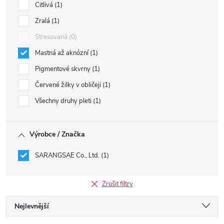
Citlivá
1
Zralá
1
Stresovaná
0
Mastná až aknózní
1
Pigmentové skvrny
1
Červené žilky v obličeji
1
Všechny druhy pleti
1
Výrobce / Značka
SARANGSAE Co., Ltd.
1
Zrušit filtry
Ř
Nejlevnější