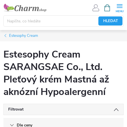
Přejít
NÁKUPNÍ
KOŠÍK
na
obsah
HLEDAT
Estesophy Cream
Estesophy Cream
SARANGSAE Co., Ltd.
Pleťový krém Mastná až
aknózní Hypoalergenní
Filtrovat
Dle ceny