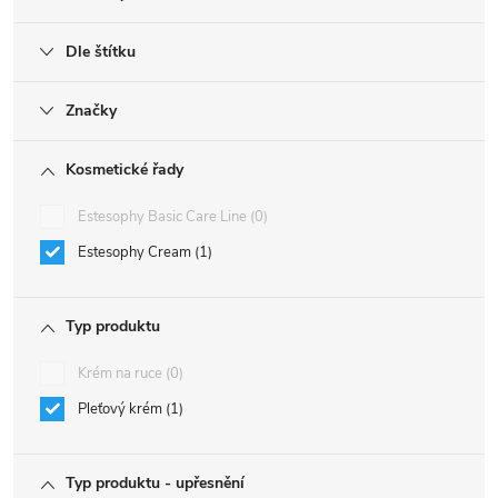
Dle štítku
Značky
Kosmetické řady
Estesophy Basic Care Line
0
Estesophy Cream
1
Typ produktu
Krém na ruce
0
Pleťový krém
1
Typ produktu - upřesnění