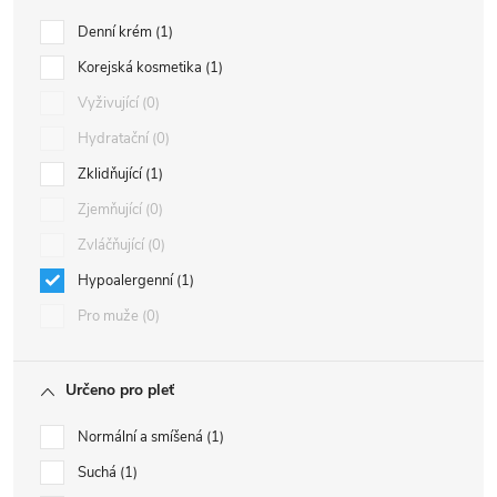
Denní krém
1
Korejská kosmetika
1
Vyživující
0
Hydratační
0
Zklidňující
1
Zjemňující
0
Zvláčňující
0
Hypoalergenní
1
Pro muže
0
Určeno pro pleť
Normální a smíšená
1
Suchá
1