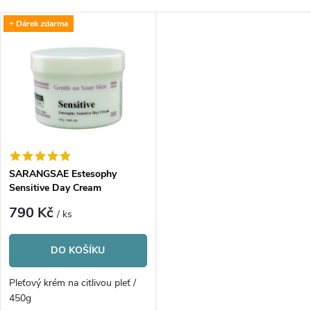
a
Nejdražší
V
+ Dárek zdarma
Nejprodávanější
z
ý
Abecedně
e
p
n
i
í
s
p
SARANGSAE Estesophy
Sensitive Day Cream
p
r
790 Kč
/ ks
r
o
DO KOŠÍKU
o
d
Pleťový krém na citlivou pleť /
d
450g