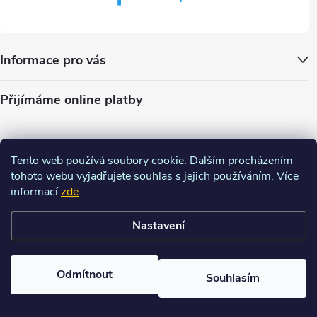
Informace pro vás
Přijímáme online platby
Tento web používá soubory cookie. Dalším procházením
tohoto webu vyjadřujete souhlas s jejich používáním. Více
informací
zde
Nastavení
Copyright 2026
Charm-shop.cz
. Všechna práva vyhrazena.
Upravit
nastavení cookies
Odmítnout
Souhlasím
Vytvořil Shoptet