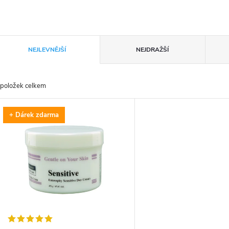
Ř
NEJLEVNĚJŠÍ
NEJDRAŽŠÍ
a
položek celkem
z
V
+ Dárek zdarma
e
ý
n
p
p
s
r