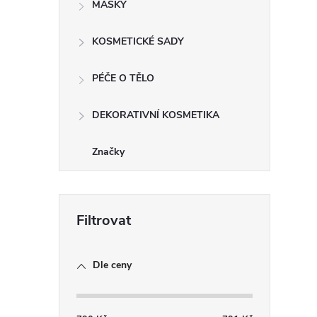
MASKY
i
KOSMETICKÉ SADY
PÉČE O TĚLO
DEKORATIVNÍ KOSMETIKA
Značky
Dle ceny