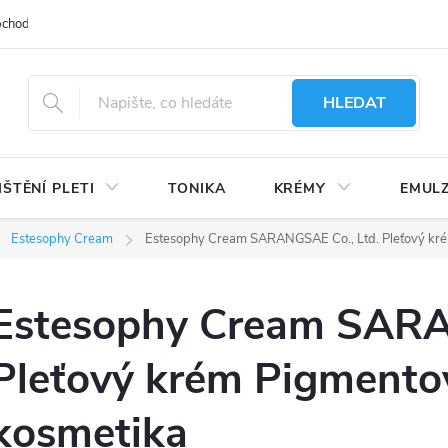
bchodu
Moje objednávka
Obchodní podmínky
Ochrana osobní
HLEDAT
IŠTĚNÍ PLETI
TONIKA
KRÉMY
EMUL
Estesophy Cream
Estesophy Cream SARANGSAE Co., Ltd. Pleťový kré
Estesophy Cream SARA
Pleťový krém Pigmento
kosmetika