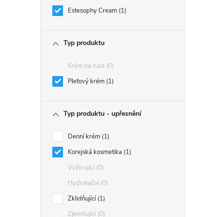
Estesophy Cream
1
Typ produktu
Krém na ruce
0
Pleťový krém
1
Typ produktu - upřesnění
Denní krém
1
Korejská kosmetika
1
Vyživující
0
Hydratační
0
Zklidňující
1
Zjemňující
0