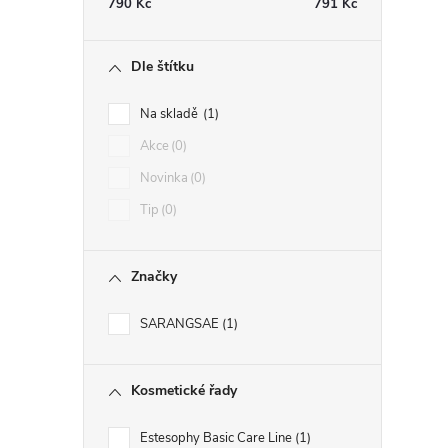
790
Kč
791
Kč
Dle štítku
Na skladě
1
Akce
0
Novinka
0
Tip
0
Značky
SARANGSAE
1
Kosmetické řady
Estesophy Basic Care Line
1