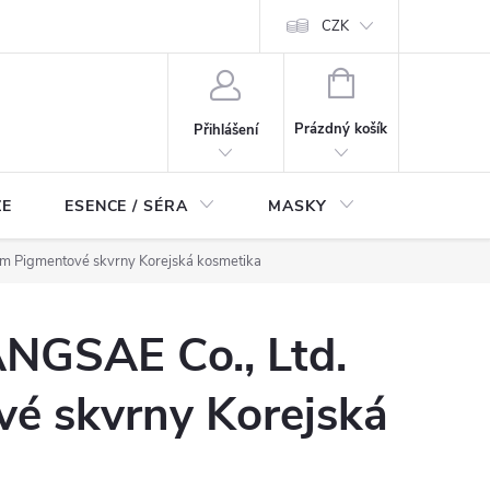
ch údajů
Odstoupení od smlouvy
CZK
NÁKUPNÍ
KOŠÍK
Prázdný košík
Přihlášení
ZE
ESENCE / SÉRA
MASKY
KOSMETI
m Pigmentové skvrny Korejská kosmetika
NGSAE Co., Ltd.
vé skvrny Korejská