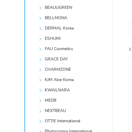
t
BEAUUGREEN
r
BELLMONA
DERMAL Korea
a
ESHUMI
n
FAU Cosmetics
1
GRACE DAY
n
CHARMZONE
í
KJM Aloe Korea
KWAILNARA
p
í
MEDB
i
a
NEXTBEAU
n
OTTIE International
Phytocosma International