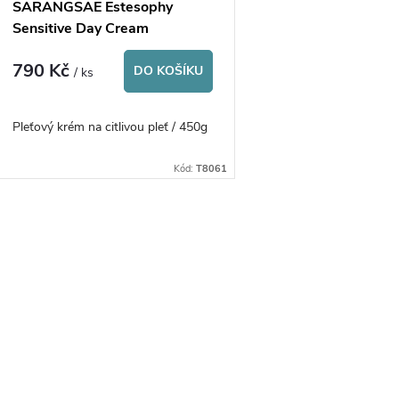
p
SARANGSAE Estesophy
o
Sensitive Day Cream
r
790 Kč
d
DO KOŠÍKU
/ ks
o
u
Pleťový krém na citlivou pleť / 450g
d
k
Kód:
T8061
u
t
k
O
ů
t
v
ů
á
d