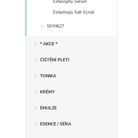
Estesophy Serum
Esteshopy Salt Scrub
SKIN627
í
* AKCE *
r
ČIŠTĚNÍ PLETI
TONIKA
KRÉMY
EMULZE
ESENCE / SÉRA