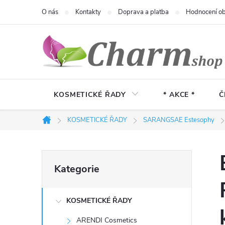
Přejít
O nás
Kontakty
Doprava a platba
Hodnocení o
na
obsah
KOSMETICKÉ ŘADY
* AKCE *
Č
KOSMETICKÉ ŘADY
SARANGSAE Estesophy
Domů
P
Přeskočit
Kategorie
kategorie
o
KOSMETICKÉ ŘADY
s
ARENDI Cosmetics