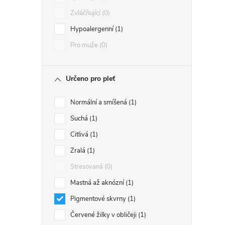
Zvláčňující
0
Hypoalergenní
1
Pro muže
0
Určeno pro pleť
Normální a smíšená
1
Suchá
1
Citlivá
1
Zralá
1
Stresovaná
0
Mastná až aknózní
1
Pigmentové skvrny
1
Červené žilky v obličeji
1