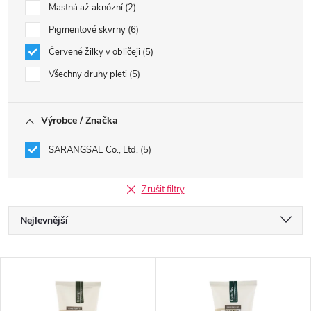
Mastná až aknózní
2
Pigmentové skvrny
6
Červené žilky v obličeji
5
Všechny druhy pleti
5
Výrobce / Značka
SARANGSAE Co., Ltd.
5
Zrušit filtry
Ř
Nejlevnější
a
Nejdražší
V
Nejprodávanější
z
ý
Abecedně