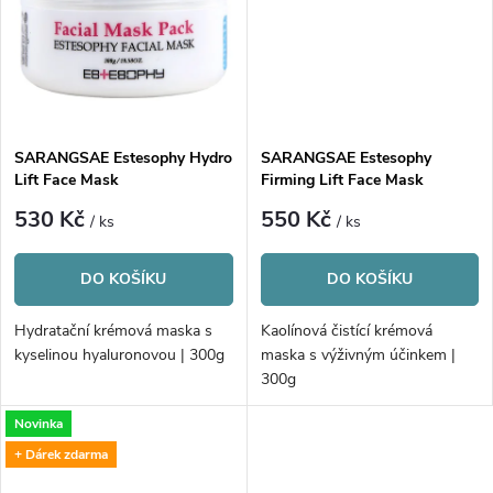
t
t
ů
ů
SARANGSAE Estesophy Hydro
SARANGSAE Estesophy
Lift Face Mask
Firming Lift Face Mask
530 Kč
550 Kč
/ ks
/ ks
DO KOŠÍKU
DO KOŠÍKU
Hydratační krémová maska s
Kaolínová čistící krémová
kyselinou hyaluronovou | 300g
maska s výživným účinkem |
300g
Novinka
+ Dárek zdarma