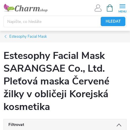
Přejít
NÁKUPNÍ
KOŠÍK
na
obsah
HLEDAT
Estesophy Facial Mask
Estesophy Facial Mask
SARANGSAE Co., Ltd.
Pleťová maska Červené
žilky v obličeji Korejská
kosmetika
Filtrovat