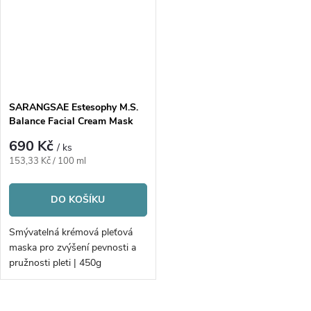
SARANGSAE Estesophy M.S.
Balance Facial Cream Mask
690 Kč
/ ks
Měrná
153,33 Kč / 100 ml
cena:
DO KOŠÍKU
Smývatelná krémová pleťová
maska pro zvýšení pevnosti a
pružnosti pleti | 450g