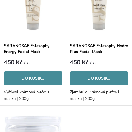
e
p
n
i
í
s
p
SARANGSAE Estesophy
SARANGSAE Estesophy Hydro
Energy Facial Mask
Plus Facial Mask
p
r
450 Kč
450 Kč
/ ks
/ ks
r
o
DO KOŠÍKU
DO KOŠÍKU
o
d
Výživná krémová pleťová
Zjemňující krémová pleťová
d
maska | 200g
maska | 200g
u
u
k
k