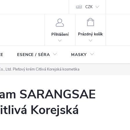
ch údajů
Odstoupení od smlouvy
CZK
NÁKUPNÍ
KOŠÍK
Prázdný košík
Přihlášení
ZE
ESENCE / SÉRA
MASKY
KOSMETI
Ltd. Pleťový krém Citlivá Korejská kosmetika
ream SARANGSAE
itlivá Korejská