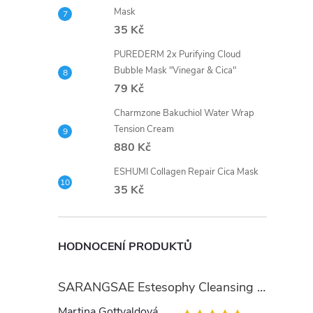
Mask
35 Kč
PUREDERM 2x Purifying Cloud
Bubble Mask "Vinegar & Cica"
79 Kč
Charmzone Bakuchiol Water Wrap
Tension Cream
880 Kč
ESHUMI Collagen Repair Cica Mask
35 Kč
HODNOCENÍ PRODUKTŮ
SARANGSAE Estesophy Cleansing Gel
Martina Gottvaldová