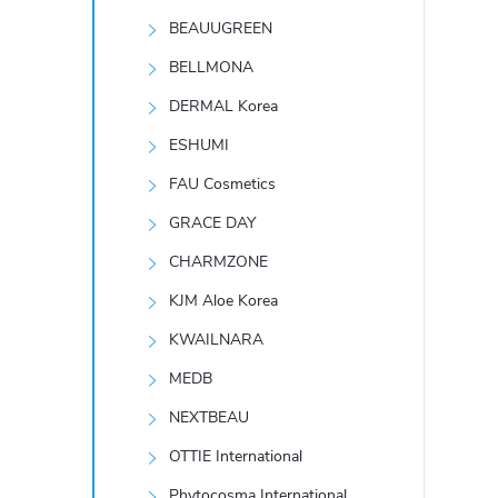
t
BEAUUGREEN
r
BELLMONA
DERMAL Korea
a
ESHUMI
n
FAU Cosmetics
GRACE DAY
n
CHARMZONE
í
KJM Aloe Korea
KWAILNARA
p
MEDB
a
NEXTBEAU
n
OTTIE International
Phytocosma International