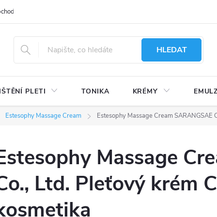
bchodu
Moje objednávka
Obchodní podmínky
Ochrana osobní
HLEDAT
IŠTĚNÍ PLETI
TONIKA
KRÉMY
EMUL
Estesophy Massage Cream
Estesophy Massage Cream SARANGSAE Co., 
Estesophy Massage C
Co., Ltd. Pleťový krém C
kosmetika