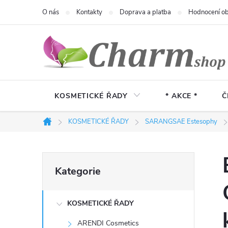
Přejít
O nás
Kontakty
Doprava a platba
Hodnocení o
na
obsah
KOSMETICKÉ ŘADY
* AKCE *
Č
KOSMETICKÉ ŘADY
SARANGSAE Estesophy
Domů
P
Přeskočit
Kategorie
kategorie
o
KOSMETICKÉ ŘADY
s
ARENDI Cosmetics