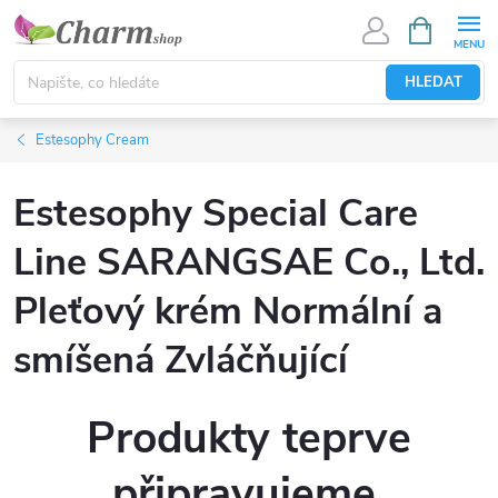
Přejít
NÁKUPNÍ
KOŠÍK
na
obsah
HLEDAT
Estesophy Cream
Estesophy Special Care
Line SARANGSAE Co., Ltd.
Pleťový krém Normální a
smíšená Zvláčňující
Produkty teprve
připravujeme.