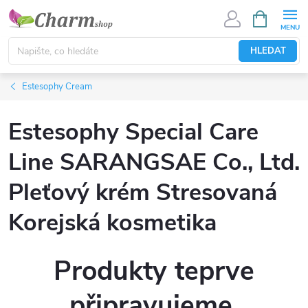
Přejít
NÁKUPNÍ
KOŠÍK
na
obsah
HLEDAT
Estesophy Cream
Estesophy Special Care
Line SARANGSAE Co., Ltd.
Pleťový krém Stresovaná
Korejská kosmetika
Produkty teprve
připravujeme.