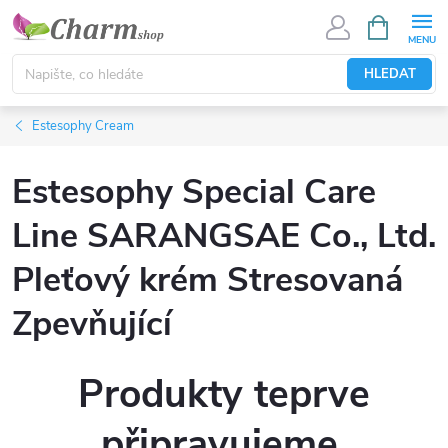
Přejít
NÁKUPNÍ
KOŠÍK
na
obsah
HLEDAT
Estesophy Cream
Estesophy Special Care
Line SARANGSAE Co., Ltd.
Pleťový krém Stresovaná
Zpevňující
Produkty teprve
připravujeme.