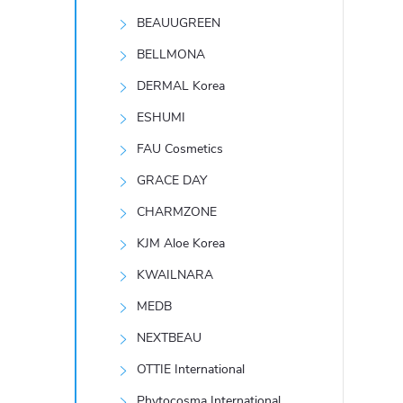
t
BEAUUGREEN
r
BELLMONA
DERMAL Korea
a
ESHUMI
n
FAU Cosmetics
GRACE DAY
n
CHARMZONE
í
KJM Aloe Korea
KWAILNARA
p
MEDB
a
NEXTBEAU
n
OTTIE International
Phytocosma International