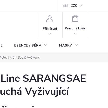
ch údajů
Odstoupení od smlouvy
CZK
NÁKUPNÍ
KOŠÍK
Prázdný košík
Přihlášení
ZE
ESENCE / SÉRA
MASKY
KOSMETI
leťový krém Suchá Vyživující
re Line SARANGSAE
uchá Vyživující