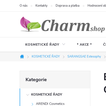
Přejít
O nás
Kontakty
Doprava a platba
Hodnocení o
na
obsah
KOSMETICKÉ ŘADY
* AKCE *
Č
KOSMETICKÉ ŘADY
SARANGSAE Estesophy
Domů
P
Přeskočit
Kategorie
kategorie
o
KOSMETICKÉ ŘADY
s
ARENDI Cosmetics