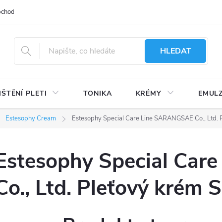
bchodu
Moje objednávka
Obchodní podmínky
Ochrana osobní
HLEDAT
IŠTĚNÍ PLETI
TONIKA
KRÉMY
EMUL
Estesophy Cream
Estesophy Special Care Line SARANGSAE Co., Ltd. P
Estesophy Special Ca
Co., Ltd. Pleťový krém S