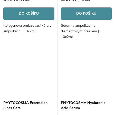
/ balení
/ balení
DO KOŠÍKU
DO KOŠÍKU
Kolagenová omlazovací kúra v
Sérum v ampulkách s
ampulkách | 10x2ml
diamantovým práškem |
10x2ml
PHYTOCOSMA Expression
PHYTOCOSMA Hyaluronic
Lines Care
Acid Serum