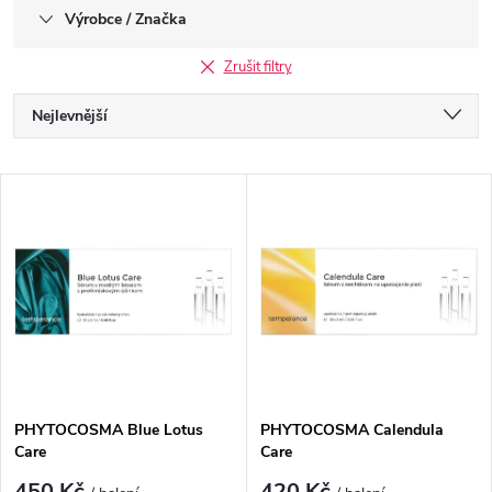
Výrobce / Značka
Zrušit filtry
Ř
Nejlevnější
a
Nejdražší
V
Nejprodávanější
z
ý
Abecedně
e
p
n
i
í
s
p
PHYTOCOSMA Blue Lotus
PHYTOCOSMA Calendula
Care
Care
p
450 Kč
420 Kč