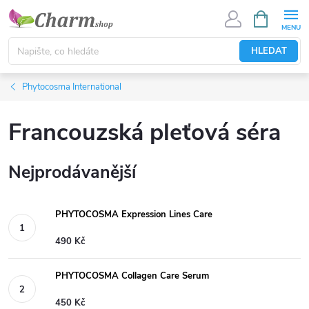
Přejít
NÁKUPNÍ
KOŠÍK
na
obsah
HLEDAT
Phytocosma International
Francouzská pleťová séra
Nejprodávanější
PHYTOCOSMA Expression Lines Care
490 Kč
PHYTOCOSMA Collagen Care Serum
450 Kč