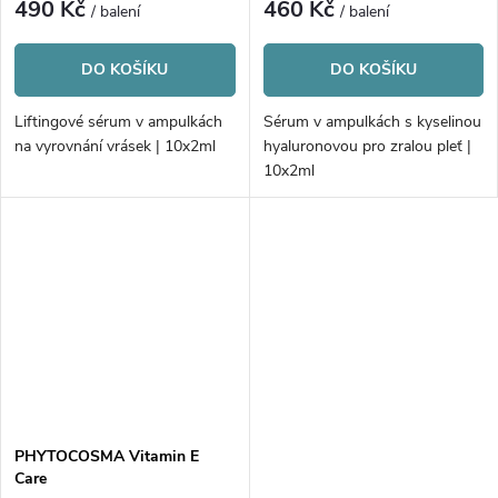
490 Kč
460 Kč
/ balení
/ balení
DO KOŠÍKU
DO KOŠÍKU
Liftingové sérum v ampulkách
Sérum v ampulkách s kyselinou
na vyrovnání vrásek | 10x2ml
hyaluronovou pro zralou pleť |
10x2ml
PHYTOCOSMA Vitamin E
Care