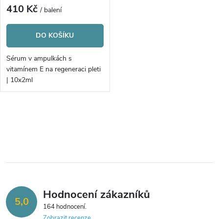
410 Kč
/ balení
DO KOŠÍKU
Sérum v ampulkách s
vitamínem E na regeneraci pleti
| 10x2ml
O
v
l
á
Hodnocení zákazníků
d
5,0
164 hodnocení
a
Zobrazit recenze