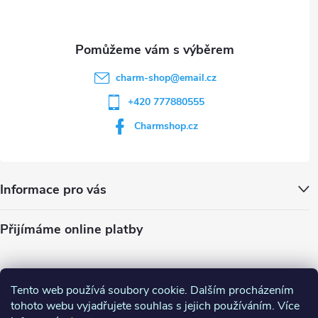
s
u
charm-shop
@
email.cz
+420 777880555
Charmshop.cz
Informace pro vás
Přijímáme online platby
Tento web používá soubory cookie. Dalším procházením
tohoto webu vyjadřujete souhlas s jejich používáním. Více