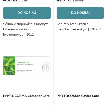
r
/ balení
/ balení
r
o
DO KOŠÍKU
DO KOŠÍKU
o
d
Sérum v ampulkách s modrým
Sérum v ampulkách s
d
lotosem a kyselinou
měsíčkem lékařským | 10x2ml
u
hyaluronovou | 10x2ml
u
k
k
t
t
ů
ů
PHYTOCOSMA Camphor Care
PHYTOCOSMA Caviar Care