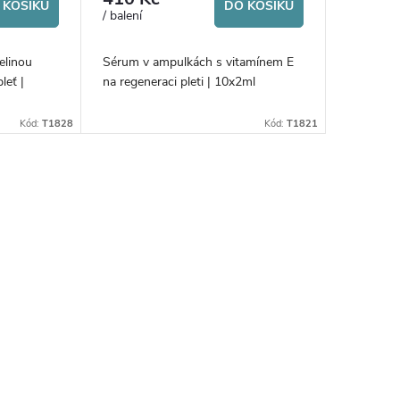
 KOŠÍKU
DO KOŠÍKU
/ balení
elinou
Sérum v ampulkách s vitamínem E
leť |
na regeneraci pleti | 10x2ml
Kód:
T1828
Kód:
T1821