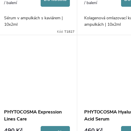
/ balení
/ balení
Sérum v ampulkách s kaviárem |
Kolagenová omlazovací k
10x2ml
ampulkách | 10x2ml
Kód:
T1827
PHYTOCOSMA Expression
PHYTOCOSMA Hyalur
Lines Care
Acid Serum
490 Kč
460 Kč