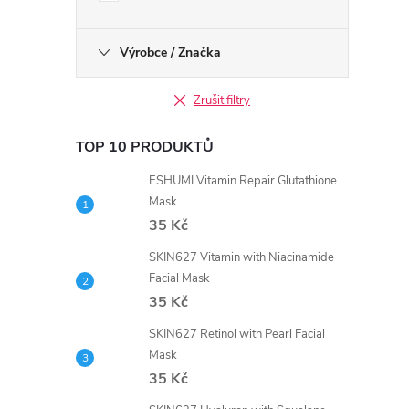
í
Výrobce / Značka
Zrušit filtry
r
TOP 10 PRODUKTŮ
ESHUMI Vitamin Repair Glutathione
Mask
35 Kč
SKIN627 Vitamin with Niacinamide
Facial Mask
35 Kč
SKIN627 Retinol with Pearl Facial
Mask
i
35 Kč