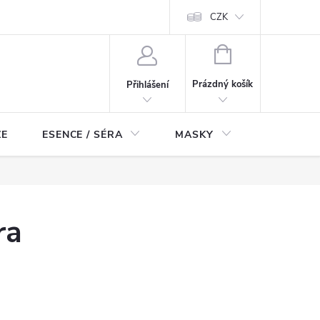
ch údajů
Odstoupení od smlouvy
CZK
NÁKUPNÍ
KOŠÍK
Prázdný košík
Přihlášení
ZE
ESENCE / SÉRA
MASKY
KOSMETI
ra