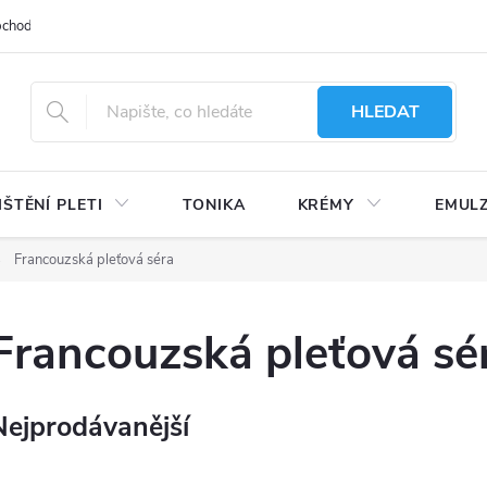
bchodu
Moje objednávka
Obchodní podmínky
Ochrana osobní
HLEDAT
IŠTĚNÍ PLETI
TONIKA
KRÉMY
EMUL
Francouzská pleťová séra
Francouzská pleťová sé
Nejprodávanější