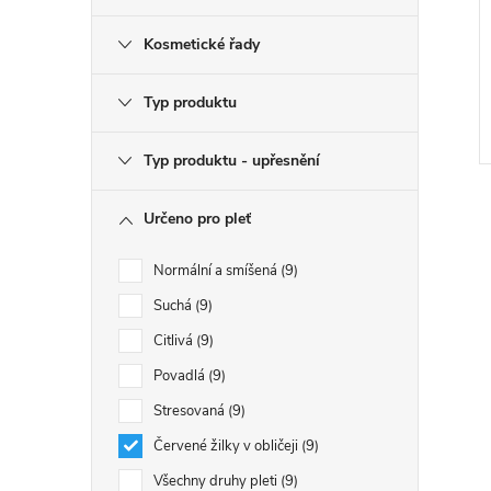
Kosmetické řady
Typ produktu
Typ produktu - upřesnění
Určeno pro pleť
Normální a smíšená
9
Suchá
9
l
Citlivá
9
Povadlá
9
Stresovaná
9
Červené žilky v obličeji
9
Všechny druhy pleti
9