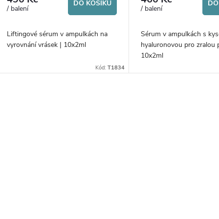
DO KOŠÍKU
DO
/ balení
/ balení
Liftingové sérum v ampulkách na
Sérum v ampulkách s kys
vyrovnání vrásek | 10x2ml
hyaluronovou pro zralou p
10x2ml
Kód:
T1834
O
v
á
d
a