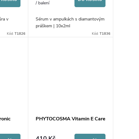
/ balení
úra v
Sérum v ampulkách s diamantovým
práškem | 10x2ml
Kód:
T1826
Kód:
T1836
onic
PHYTOCOSMA Vitamin E Care
410 Kč