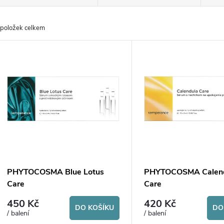
a
položek celkem
z
V
e
ý
n
p
p
s
r
p
PHYTOCOSMA Blue Lotus
PHYTOCOSMA Calen
o
Care
Care
r
450 Kč
420 Kč
d
DO KOŠÍKU
DO
/ balení
/ balení