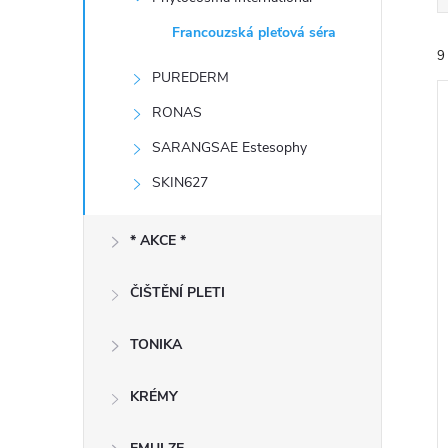
e
Francouzská pleťová séra
9
l
PUREDERM
RONAS
SARANGSAE Estesophy
SKIN627
í
i
* AKCE *
ČIŠTĚNÍ PLETI
TONIKA
KRÉMY