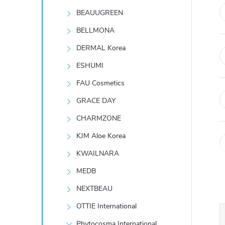
t
BEAUUGREEN
r
BELLMONA
DERMAL Korea
a
ESHUMI
n
FAU Cosmetics
GRACE DAY
n
CHARMZONE
í
KJM Aloe Korea
KWAILNARA
p
MEDB
a
NEXTBEAU
n
OTTIE International
Phytocosma International