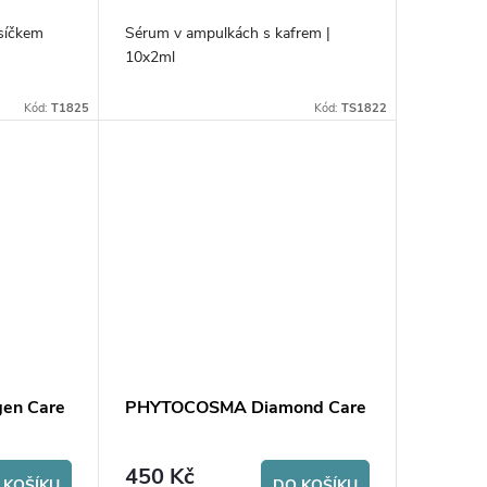
síčkem
Sérum v ampulkách s kafrem |
10x2ml
Kód:
T1825
Kód:
TS1822
en Care
PHYTOCOSMA Diamond Care
450 Kč
 KOŠÍKU
DO KOŠÍKU