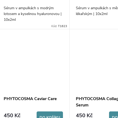
o
u
Sérum v ampulkách s modrým
Sérum v ampulkách s mě
d
lotosem a kyselinou hyaluronovou |
lékařským | 10x2ml
k
10x2ml
u
Kód:
T1823
t
k
ů
t
ů
PHYTOCOSMA Caviar Care
PHYTOCOSMA Collag
Serum
450 Kč
450 Kč
DO KOŠÍKU
DO