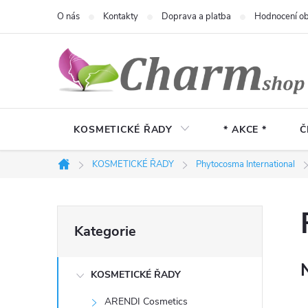
Přejít
O nás
Kontakty
Doprava a platba
Hodnocení o
na
obsah
KOSMETICKÉ ŘADY
* AKCE *
Č
KOSMETICKÉ ŘADY
Phytocosma International
Domů
P
Přeskočit
Kategorie
kategorie
o
KOSMETICKÉ ŘADY
s
ARENDI Cosmetics