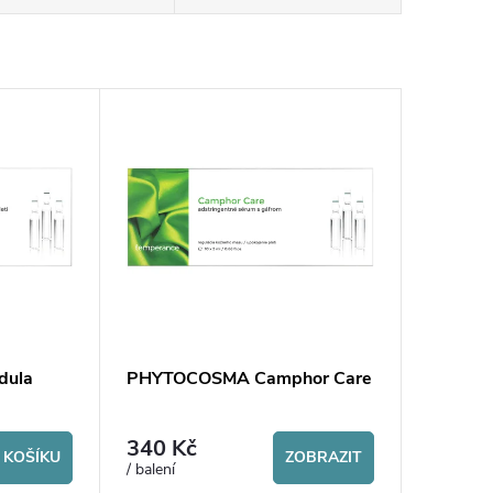
dula
PHYTOCOSMA Camphor Care
340 Kč
 KOŠÍKU
ZOBRAZIT
/ balení