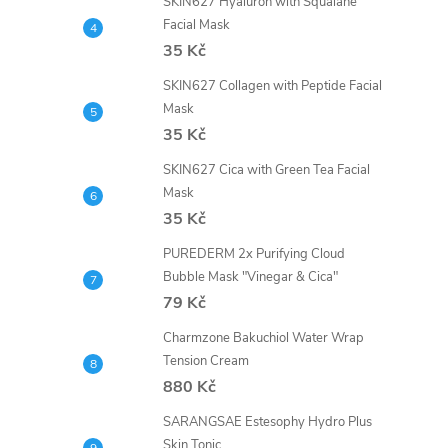
SKIN627 Hyaluron with Squalane
Facial Mask
35 Kč
SKIN627 Collagen with Peptide Facial
Mask
35 Kč
SKIN627 Cica with Green Tea Facial
Mask
35 Kč
PUREDERM 2x Purifying Cloud
Bubble Mask "Vinegar & Cica"
79 Kč
Charmzone Bakuchiol Water Wrap
Tension Cream
880 Kč
SARANGSAE Estesophy Hydro Plus
Skin Tonic