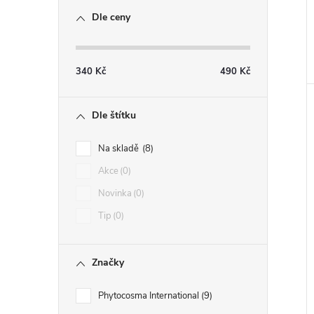
Dle ceny
340
Kč
490
Kč
Dle štítku
Na skladě
8
Akce
0
Novinka
0
Tip
0
Značky
Phytocosma International
9