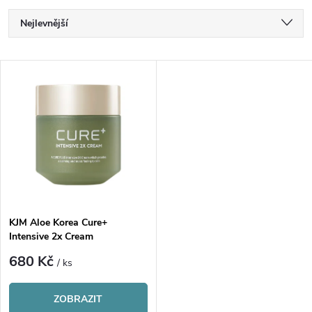
Ř
Nejlevnější
a
Nejdražší
V
Nejprodávanější
z
ý
Abecedně
e
p
n
i
í
s
p
KJM Aloe Korea Cure+
Intensive 2x Cream
p
r
680 Kč
/ ks
r
o
ZOBRAZIT