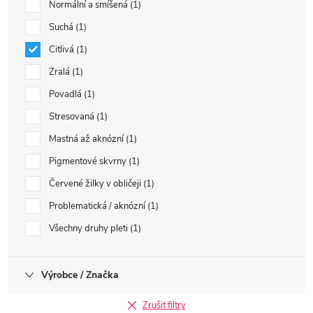
Normální a smíšená
1
Suchá
1
Citlivá
1
Zralá
1
Povadlá
1
Stresovaná
1
Mastná až aknózní
1
Pigmentové skvrny
1
Červené žilky v obličeji
1
Problematická / aknózní
1
Všechny druhy pleti
1
Výrobce / Značka
Zrušit filtry