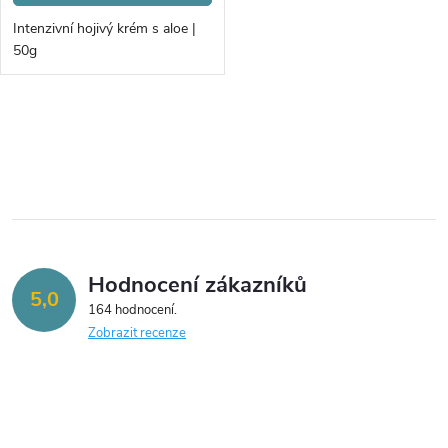
o
d
Intenzivní hojivý krém s aloe |
d
50g
u
u
k
O
k
v
t
t
l
ů
á
ů
Hodnocení zákazníků
d
5,0
164 hodnocení
a
Zobrazit recenze
c
í