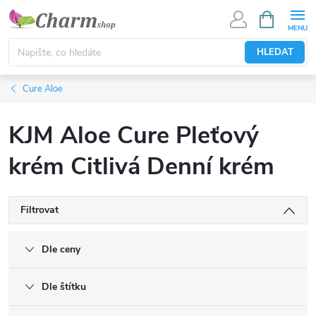
Přejít
NÁKUPNÍ
KOŠÍK
na
obsah
HLEDAT
Cure Aloe
KJM Aloe Cure Pleťový
krém Citlivá Denní krém
Filtrovat
Dle ceny
Dle štítku