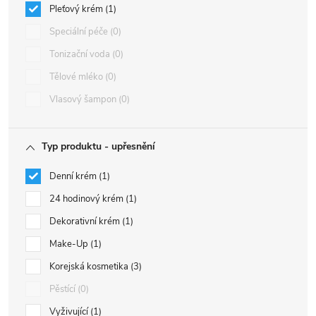
Pleťový krém
1
Speciální péče
0
Tonizační voda
0
Tělové mléko
0
Vlasový šampon
0
Typ produktu - upřesnění
Denní krém
1
24 hodinový krém
1
Dekorativní krém
1
Make-Up
1
Korejská kosmetika
3
Pěstící
0
Vyživující
1