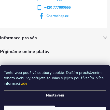
+420 777880555
Charmshop.cz
Informace pro vás
Přijímáme online platby
Tento web používá soubory cookie. Dalším procházením
tohoto webu vyjadřujete souhlas s jejich používáním. Více
informací
zde
Nastavení
Copyright 2026
Charm-shop.cz
. Všechna práva vyhrazena.
Upravit
nastavení cookies