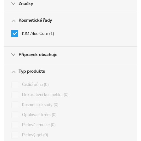
Značky
Kosmetické řady
KJM Aloe Cure
1
Přípravek obsahuje
Typ produktu
Čistící pěna
0
Dekorativní kosmetika
0
Kosmetické sady
0
Opalovací krém
0
Pleťová emulze
0
Pleťový gel
0