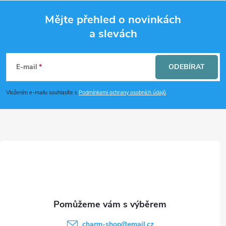
p
Mějte přehled o novinkách
r
a slevách
Z
v
k
á
E-mail
ODEBÍRAT
y
p
Vložením e-mailu souhlasíte s
Podmínkami ochrany osobních údajů
v
a
ý
t
p
i
í
s
u
charm-shop
@
email.cz