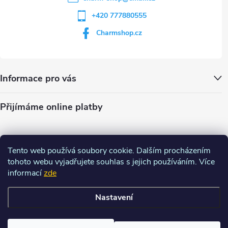
+420 777880555
Charmshop.cz
Informace pro vás
Přijímáme online platby
Tento web používá soubory cookie. Dalším procházením
tohoto webu vyjadřujete souhlas s jejich používáním. Více
informací
zde
Nastavení
Copyright 2026
Charm-shop.cz
. Všechna práva vyhrazena.
Upravit
nastavení cookies