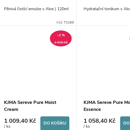
o
u
Pěnivá čistící emulze s Aloe | 120ml
Hydratační tonikum s Al
d
k
Kód:
T1160
u
t
–2 %
k
1 030 Kč
ů
t
ů
KJMA Sereve Pure Moist
KJMA Sereve Pure Mo
Cream
Essence
1 009,40 Kč
1 058,40 Kč
DO KOŠÍKU
DO
/ ks
/ ks