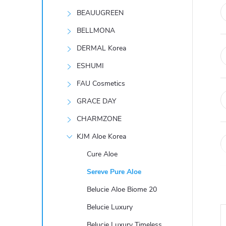
t
BEAUUGREEN
r
BELLMONA
DERMAL Korea
a
ESHUMI
n
FAU Cosmetics
GRACE DAY
n
CHARMZONE
í
KJM Aloe Korea
Cure Aloe
p
Sereve Pure Aloe
a
Belucie Aloe Biome 20
n
Belucie Luxury
Belucie Luxury Timeless