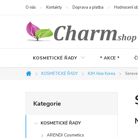
Přejít
O nás
Kontakty
Doprava a platba
Hodnocení o
na
obsah
KOSMETICKÉ ŘADY
* AKCE *
Č
KOSMETICKÉ ŘADY
KJM Aloe Korea
Sereve
Domů
P
Přeskočit
Kategorie
kategorie
o
KOSMETICKÉ ŘADY
s
ARENDI Cosmetics