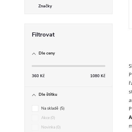
Značky
Dle ceny
S
l
P
360
Kč
1080
Kč
ř
s
Dle štítku
a
P
Na skladě
5
A
Akce
0
m
Novinka
0