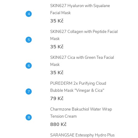
SKIN627 Hyaluron with Squalane
Facial Mask
35 Kč
SKIN627 Collagen with Peptide Facial
Mask
35 Kč
SKIN627 Cica with Green Tea Facial
Mask
35 Kč
PUREDERM 2x Purifying Cloud
Bubble Mask "Vinegar & Cica"
79 Kč
Charmzone Bakuchiol Water Wrap
Tension Cream
880 Kč
SARANGSAE Estesophy Hydro Plus