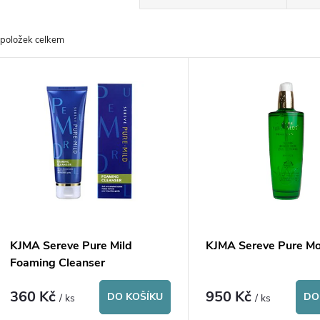
a
položek celkem
z
V
e
ý
n
p
p
s
r
p
KJMA Sereve Pure Mild
KJMA Sereve Pure Mo
o
Foaming Cleanser
r
360 Kč
950 Kč
d
DO KOŠÍKU
DO
/ ks
/ ks