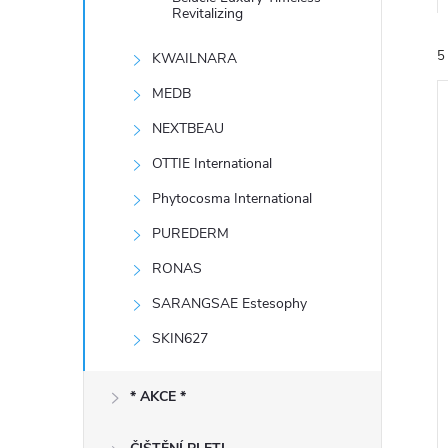
e
Revitalizing
5
KWAILNARA
l
MEDB
NEXTBEAU
OTTIE International
Phytocosma International
í
PUREDERM
i
RONAS
SARANGSAE Estesophy
SKIN627
* AKCE *