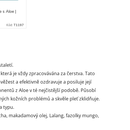
 s Aloe |
Kód:
T1197
taletí.
 která je vždy zpracovávána za čerstva. Tato
věžest a efektivně ozdravuje a posiluje její
entů z Aloe v té nejčistější podobě. Působí
bných kožních problémů a skvěle pleť zklidňuje.
a typu.
ericha, makadamový olej, Lalang, fazolky mungo,