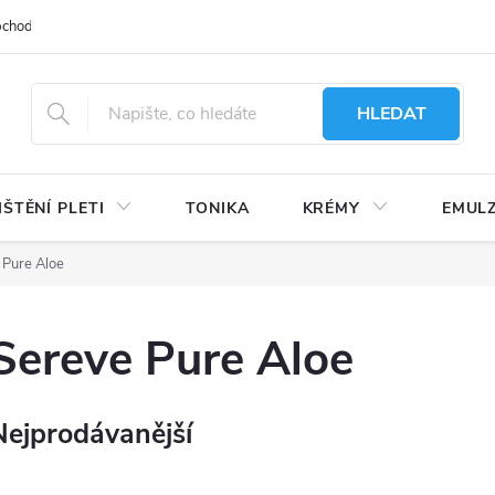
bchodu
Moje objednávka
Obchodní podmínky
Ochrana osobní
HLEDAT
IŠTĚNÍ PLETI
TONIKA
KRÉMY
EMUL
 Pure Aloe
Sereve Pure Aloe
Nejprodávanější