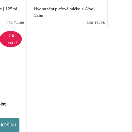
oe | 125ml
Hydratační pleťové mléko s Aloe |
125ml
Kód:
T1199
Kód:
T1198
–2 %
1 080 Kč
ist
 KOŠÍKU