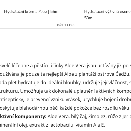
Hydratační krém s Aloe | 55ml
Hydratační výživná esence
50ml
Kód:
T1196
O
v
kvělé léčebné a pěstící účinky Aloe Vera jsou uctívány již po s
oužívána je pouze ta nejlepší Aloe z plantáží ostrova Čedžu,
ada pleť hydratuje do ideální hloubky, udržuje její vláčnost, s
á
trukturu. Umožňuje tak dokonalé uplatnění aktivních kompon
d
ntisepticky, je prevencí vzniku vrásek, urychluje hojení dro
a
oskytuje blahodárnou péči každé pokožce bez rozdílu věku 
ktivní komponenty:
Aloe Vera, bílý čaj, Zimolez, růže z J
c
inerální olej, extrakt z lactobacilu, vitamín A a E.