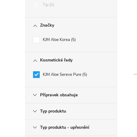
í
Tip
0
r
Značky
KJM Aloe Korea
5
Kosmetické řady
KJM Aloe Sereve Pure
5
Přípravek obsahuje
i
Typ produktu
Typ produktu - upřesnění