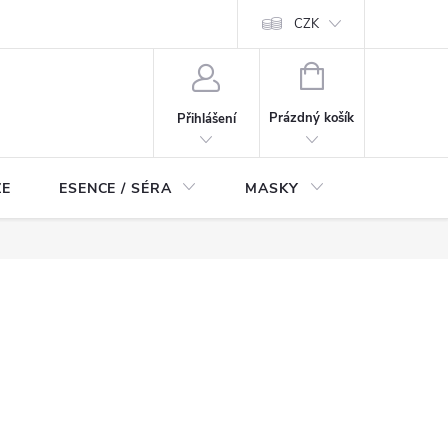
ch údajů
Odstoupení od smlouvy
CZK
NÁKUPNÍ
KOŠÍK
Prázdný košík
Přihlášení
ZE
ESENCE / SÉRA
MASKY
KOSMETI