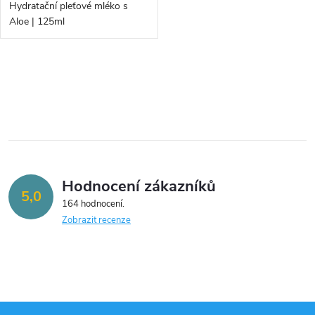
d
Hydratační pleťové mléko s
d
Aloe | 125ml
u
u
k
O
k
v
t
t
l
ů
á
ů
Hodnocení zákazníků
d
5,0
164 hodnocení
a
Zobrazit recenze
c
í
p