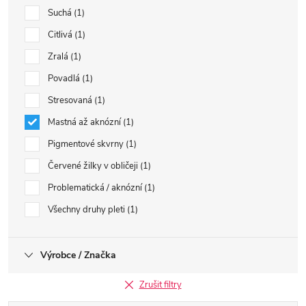
Suchá
1
Citlivá
1
Zralá
1
Povadlá
1
Stresovaná
1
Mastná až aknózní
1
Pigmentové skvrny
1
Červené žilky v obličeji
1
Problematická / aknózní
1
Všechny druhy pleti
1
Výrobce / Značka
Zrušit filtry