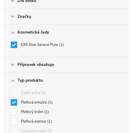
Dle štítku
Značky
Kosmetické řady
KJM Aloe Sereve Pure
1
Přípravek obsahuje
Typ produktu
Čistící pěna
0
Pleťová emulze
1
Pleťový krém
1
Pleťová esence
1
Tonizační voda
0