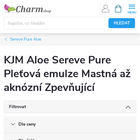
Přejít
NÁKUPNÍ
KOŠÍK
na
obsah
HLEDAT
Sereve Pure Aloe
KJM Aloe Sereve Pure
Pleťová emulze Mastná až
aknózní Zpevňující
Filtrovat
Dle ceny