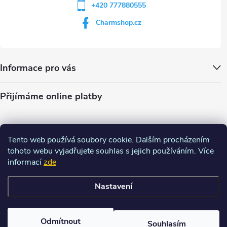
+420 777880555
Charmshop.cz
Informace pro vás
Přijímáme online platby
Tento web používá soubory cookie. Dalším procházením
tohoto webu vyjadřujete souhlas s jejich používáním. Více
informací
zde
Nastavení
Copyright 2026
Charm-shop.cz
. Všechna práva vyhrazena.
Upravit
nastavení cookies
Odmítnout
Souhlasím