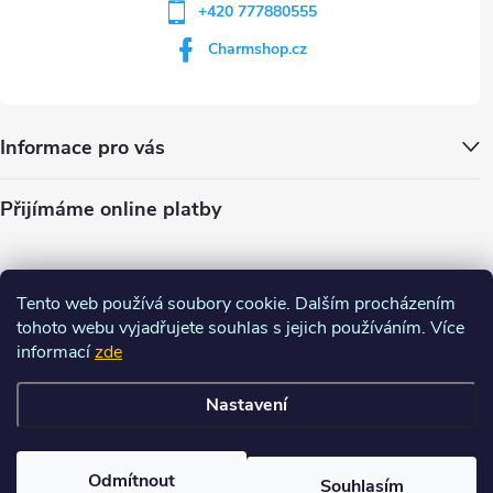
+420 777880555
Charmshop.cz
Informace pro vás
Přijímáme online platby
Tento web používá soubory cookie. Dalším procházením
tohoto webu vyjadřujete souhlas s jejich používáním. Více
informací
zde
Nastavení
Copyright 2026
Charm-shop.cz
. Všechna práva vyhrazena.
Upravit
nastavení cookies
Odmítnout
Souhlasím