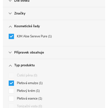
Dle štítku
Značky
Kosmetické řady
KJM Aloe Sereve Pure
1
Přípravek obsahuje
Typ produktu
Čistící pěna
0
Pleťová emulze
1
Pleťový krém
1
Pleťová esence
1
Tonizační voda
0