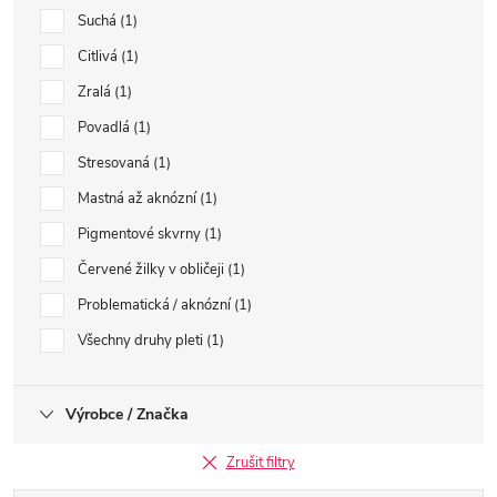
Suchá
1
Citlivá
1
Zralá
1
Povadlá
1
Stresovaná
1
Mastná až aknózní
1
Pigmentové skvrny
1
Červené žilky v obličeji
1
Problematická / aknózní
1
Všechny druhy pleti
1
Výrobce / Značka
Zrušit filtry