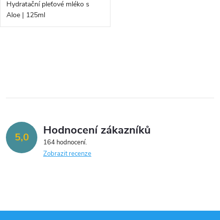
d
Hydratační pleťové mléko s
d
Aloe | 125ml
u
u
k
O
k
v
t
t
l
ů
á
ů
Hodnocení zákazníků
d
5,0
164 hodnocení
a
Zobrazit recenze
c
í
p