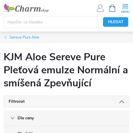
Přejít
NÁKUPNÍ
KOŠÍK
na
obsah
HLEDAT
Sereve Pure Aloe
KJM Aloe Sereve Pure
Pleťová emulze Normální a
smíšená Zpevňující
Filtrovat
Dle ceny