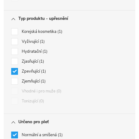
Typ produktu - upřesnění
Korejská kosmetika
1
Vyživující
1
Hydratační
1
Zjasňující
1
Zpevňující
1
Zjemňující
1
Vhodné i pro muže
0
Tonizující
0
Určeno pro pleť
Normální a smíšená
1