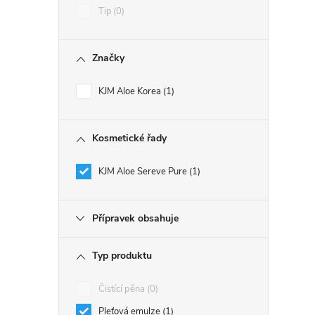
Tip
0
Značky
KJM Aloe Korea
1
Kosmetické řady
KJM Aloe Sereve Pure
1
Přípravek obsahuje
Typ produktu
Čistící pěna
0
Pleťová emulze
1