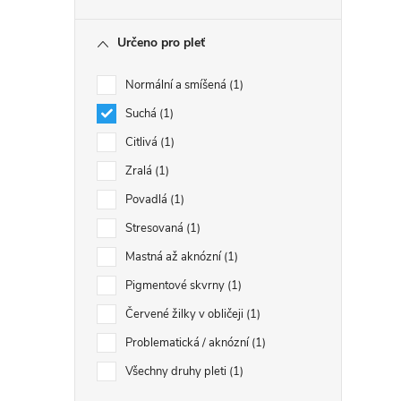
Určeno pro pleť
Normální a smíšená
1
Suchá
1
Citlivá
1
Zralá
1
Povadlá
1
Stresovaná
1
Mastná až aknózní
1
Pigmentové skvrny
1
Červené žilky v obličeji
1
Problematická / aknózní
1
Všechny druhy pleti
1