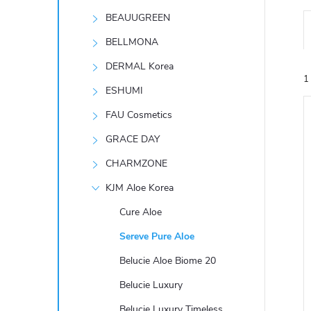
t
BEAUUGREEN
r
BELLMONA
DERMAL Korea
a
1
ESHUMI
n
FAU Cosmetics
GRACE DAY
n
CHARMZONE
í
KJM Aloe Korea
í
i
Cure Aloe
p
Sereve Pure Aloe
a
Belucie Aloe Biome 20
n
Belucie Luxury
Belucie Luxury Timeless