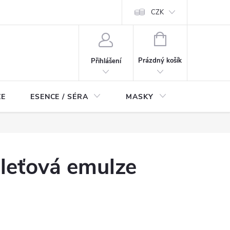
ch údajů
Odstoupení od smlouvy
CZK
NÁKUPNÍ
KOŠÍK
Prázdný košík
Přihlášení
ZE
ESENCE / SÉRA
MASKY
KOSMETI
leťová emulze