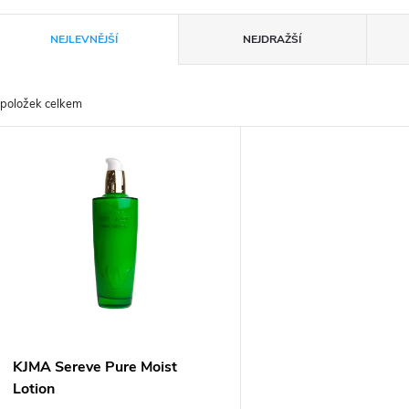
Ř
NEJLEVNĚJŠÍ
NEJDRAŽŠÍ
a
položek celkem
z
V
e
ý
n
p
p
s
r
p
KJMA Sereve Pure Moist
o
Lotion