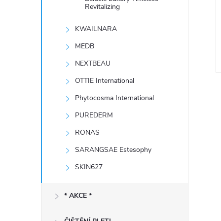
e
Revitalizing
KWAILNARA
l
MEDB
NEXTBEAU
OTTIE International
Phytocosma International
PUREDERM
RONAS
l
SARANGSAE Estesophy
SKIN627
* AKCE *