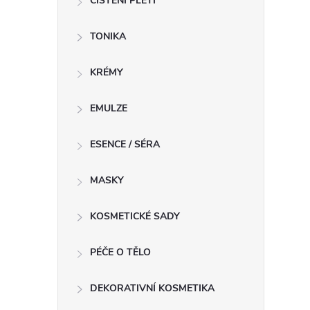
ČIŠTĚNÍ PLETI
í
TONIKA
KRÉMY
r
EMULZE
ESENCE / SÉRA
MASKY
KOSMETICKÉ SADY
PÉČE O TĚLO
i
DEKORATIVNÍ KOSMETIKA