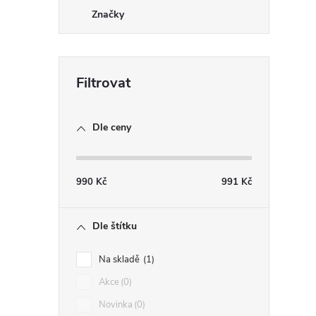
Značky
Dle ceny
990
Kč
991
Kč
Dle štítku
Na skladě
1
Akce
0
Novinka
0