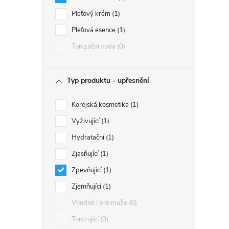
Pleťový krém
1
Pleťová esence
1
Tonizační voda
0
Typ produktu - upřesnění
Korejská kosmetika
1
Vyživující
1
Hydratační
1
Zjasňující
1
Zpevňující
1
Zjemňující
1
Vhodné i pro muže
0
Tonizující
0