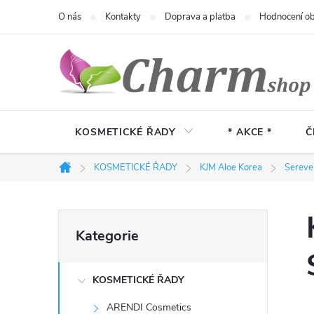
Přejít
O nás
Kontakty
Doprava a platba
Hodnocení o
na
obsah
KOSMETICKÉ ŘADY
* AKCE *
Č
KOSMETICKÉ ŘADY
KJM Aloe Korea
Sereve
Domů
P
Přeskočit
Kategorie
kategorie
o
KOSMETICKÉ ŘADY
s
ARENDI Cosmetics