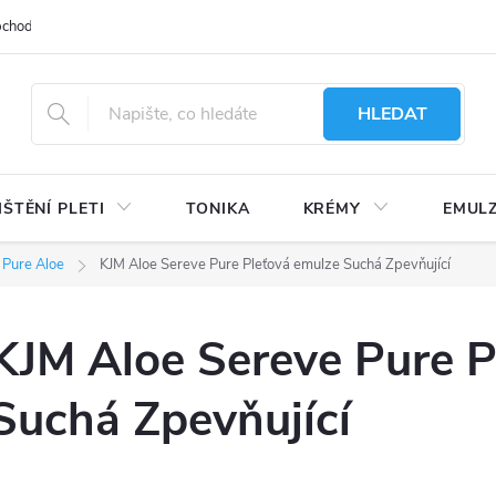
bchodu
Moje objednávka
Obchodní podmínky
Ochrana osobní
HLEDAT
IŠTĚNÍ PLETI
TONIKA
KRÉMY
EMUL
 Pure Aloe
KJM Aloe Sereve Pure Pleťová emulze Suchá Zpevňující
KJM Aloe Sereve Pure P
Suchá Zpevňující