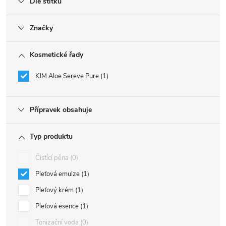
Dle štítku
Značky
Kosmetické řady
KJM Aloe Sereve Pure
1
Přípravek obsahuje
Typ produktu
Čistící pěna
0
Pleťová emulze
1
Pleťový krém
1
Pleťová esence
1
Tonizační voda
0