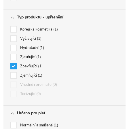
Typ produktu - upřesnění
Korejská kosmetika
1
Vyživující
1
Hydratační
1
Zjasňující
1
Zpevňující
1
Zjemňující
1
Vhodné i pro muže
0
Tonizující
0
Určeno pro pleť
Normální a smíšená
1