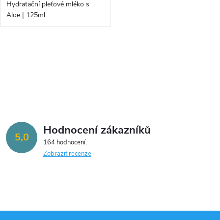
d
Hydratační pleťové mléko s
d
Aloe | 125ml
u
u
k
O
k
v
t
t
l
ů
á
ů
Hodnocení zákazníků
d
5,0
164 hodnocení
a
Zobrazit recenze
c
í
p