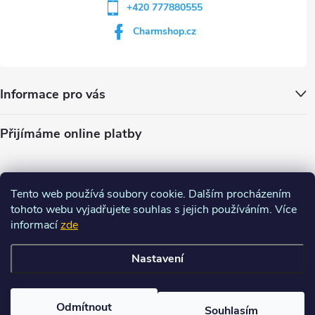
+420 777880555
Charmshop.cz
Informace pro vás
Přijímáme online platby
Tento web používá soubory cookie. Dalším procházením
tohoto webu vyjadřujete souhlas s jejich používáním. Více
informací
zde
Nastavení
Copyright 2026
Charm-shop.cz
. Všechna práva vyhrazena.
Upravit
nastavení cookies
Odmítnout
Souhlasím