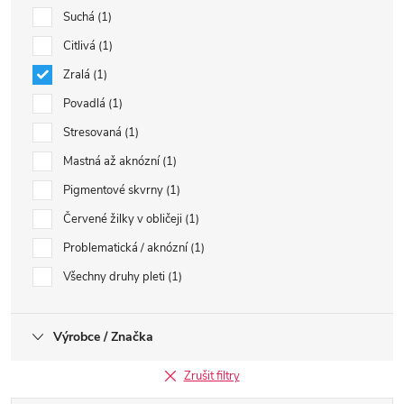
Suchá
1
Citlivá
1
Zralá
1
Povadlá
1
Stresovaná
1
Mastná až aknózní
1
Pigmentové skvrny
1
Červené žilky v obličeji
1
Problematická / aknózní
1
Všechny druhy pleti
1
Výrobce / Značka
Zrušit filtry