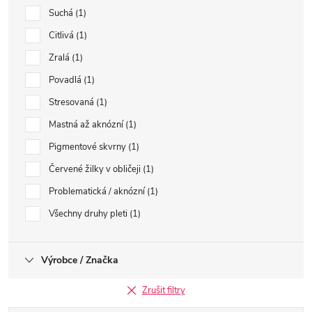
Suchá
1
Citlivá
1
Zralá
1
Povadlá
1
Stresovaná
1
Mastná až aknózní
1
Pigmentové skvrny
1
Červené žilky v obličeji
1
Problematická / aknózní
1
Všechny druhy pleti
1
Výrobce / Značka
Zrušit filtry