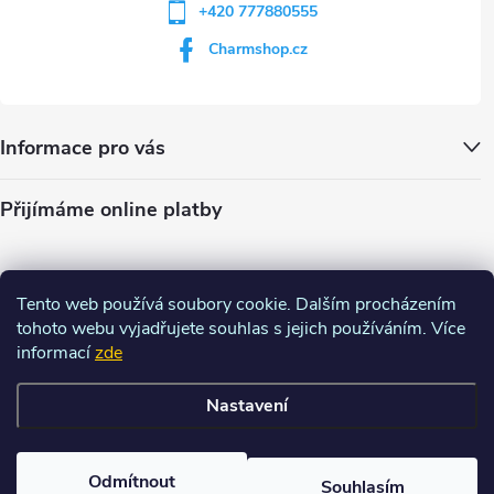
+420 777880555
Charmshop.cz
Informace pro vás
Přijímáme online platby
Tento web používá soubory cookie. Dalším procházením
tohoto webu vyjadřujete souhlas s jejich používáním. Více
informací
zde
Nastavení
Copyright 2026
Charm-shop.cz
. Všechna práva vyhrazena.
Upravit
nastavení cookies
Odmítnout
Souhlasím