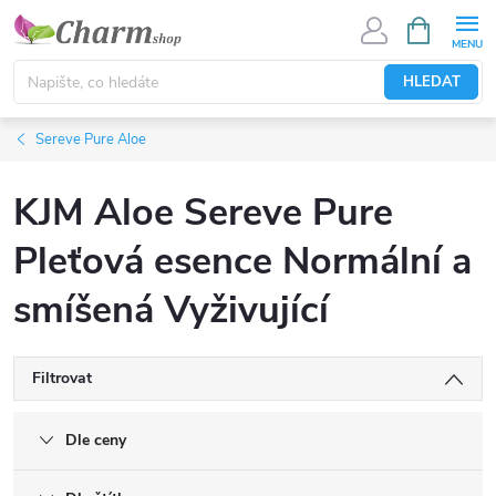
Přejít
NÁKUPNÍ
KOŠÍK
na
obsah
HLEDAT
Sereve Pure Aloe
KJM Aloe Sereve Pure
Pleťová esence Normální a
smíšená Vyživující
Filtrovat
Dle ceny