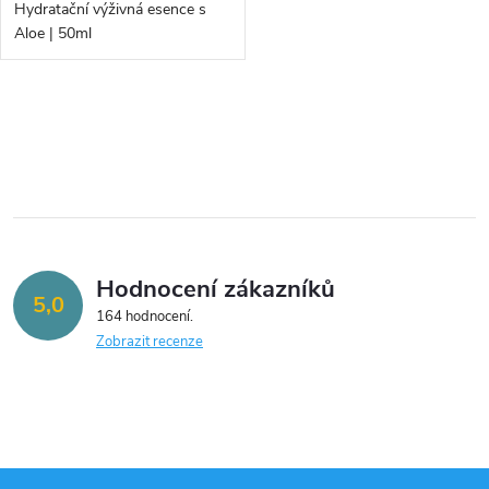
d
Hydratační výživná esence s
d
Aloe | 50ml
u
u
k
O
k
v
t
t
l
ů
á
ů
Hodnocení zákazníků
d
5,0
164 hodnocení
a
Zobrazit recenze
c
í
p