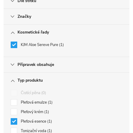
Dle štítku
Značky
Kosmetické řady
KJM Aloe Sereve Pure
1
Přípravek obsahuje
Typ produktu
Čistící pěna
0
Pleťová emulze
1
Pleťový krém
1
Pleťová esence
1
Tonizační voda
1