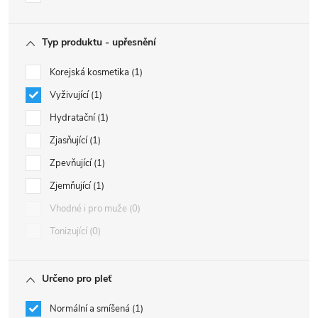
Typ produktu - upřesnění
Korejská kosmetika
1
Vyživující
1
Hydratační
1
Zjasňující
1
Zpevňující
1
Zjemňující
1
Vhodné i pro muže
0
Tonizující
0
Určeno pro pleť
Normální a smíšená
1