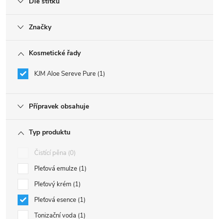
Dle štítku
Značky
Kosmetické řady
KJM Aloe Sereve Pure
1
Přípravek obsahuje
Typ produktu
Čistící pěna
0
Pleťová emulze
1
Pleťový krém
1
Pleťová esence
1
Tonizační voda
1