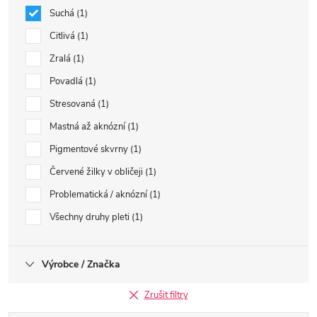
Suchá
1
Citlivá
1
Zralá
1
Povadlá
1
Stresovaná
1
Mastná až aknózní
1
Pigmentové skvrny
1
Červené žilky v obličeji
1
Problematická / aknózní
1
Všechny druhy pleti
1
Výrobce / Značka
Zrušit filtry