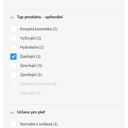
Typ produktu - upřesnění
Korejská kosmetika
1
Vyživující
1
Hydratační
1
Zjasňující
1
Zpevňující
1
Zjemňující
1
Vhodné i pro muže
0
Tonizující
0
Určeno pro pleť
Normální a smíšená
1