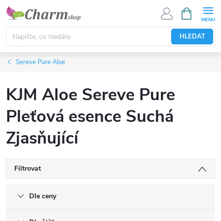
Přejít
NÁKUPNÍ
KOŠÍK
na
obsah
HLEDAT
Sereve Pure Aloe
KJM Aloe Sereve Pure
Pleťová esence Suchá
Zjasňující
Filtrovat
Dle ceny