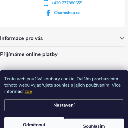
+420 777880555
Charmshop.cz
Informace pro vás
Přijímáme online platby
Tento web používá soubory cookie. Dalším procházením
tohoto webu vyjadřujete souhlas s jejich používáním. Více
informací
zde
Nastavení
Copyright 2026
Charm-shop.cz
. Všechna práva vyhrazena.
Upravit
nastavení cookies
Odmítnout
Souhlasím