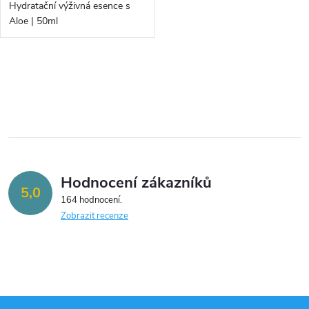
d
Hydratační výživná esence s
d
Aloe | 50ml
u
u
k
O
k
v
t
t
l
ů
á
ů
Hodnocení zákazníků
d
5,0
164 hodnocení
a
Zobrazit recenze
c
í
p