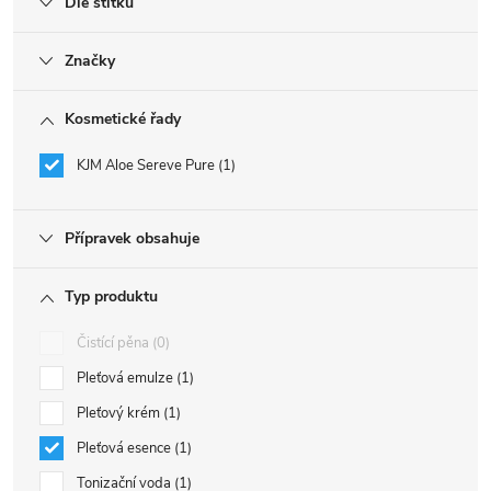
Dle štítku
Značky
Kosmetické řady
KJM Aloe Sereve Pure
1
Přípravek obsahuje
Typ produktu
Čistící pěna
0
Pleťová emulze
1
Pleťový krém
1
Pleťová esence
1
Tonizační voda
1