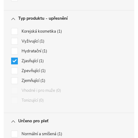
Typ produktu - upřesnění
Korejská kosmetika
1
Vyživující
1
Hydratační
1
Zjasňující
1
Zpevňující
1
Zjemňující
1
Vhodné i pro muže
0
Tonizující
0
Určeno pro pleť
Normální a smíšená
1