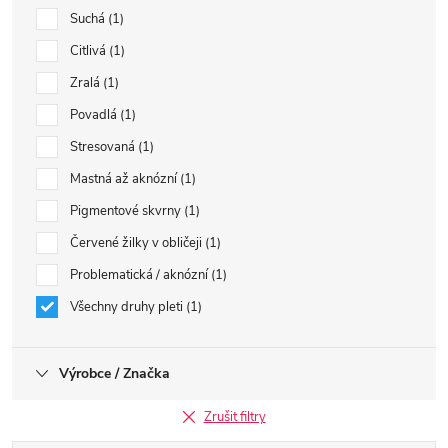
Suchá
1
Citlivá
1
Zralá
1
Povadlá
1
Stresovaná
1
Mastná až aknózní
1
Pigmentové skvrny
1
Červené žilky v obličeji
1
Problematická / aknózní
1
Všechny druhy pleti
1
Výrobce / Značka
Zrušit filtry