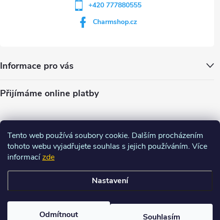
+420 777880555
Charmshop.cz
Informace pro vás
Přijímáme online platby
Tento web používá soubory cookie. Dalším procházením
tohoto webu vyjadřujete souhlas s jejich používáním. Více
informací
zde
Nastavení
Copyright 2026
Charm-shop.cz
. Všechna práva vyhrazena.
Upravit
nastavení cookies
Odmítnout
Souhlasím