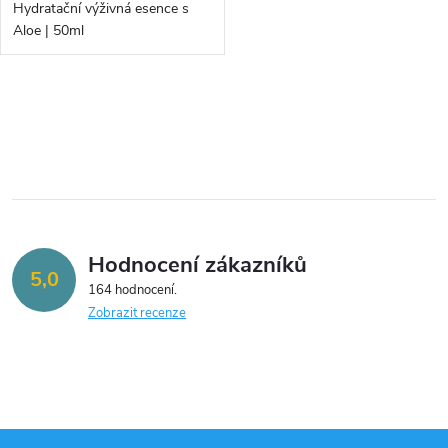
d
Hydratační výživná esence s
d
Aloe | 50ml
u
u
k
O
k
v
t
t
l
ů
á
ů
Hodnocení zákazníků
d
5,0
164 hodnocení
a
Zobrazit recenze
c
í
p