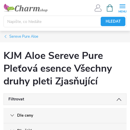
Přejít
NÁKUPNÍ
KOŠÍK
na
obsah
HLEDAT
Sereve Pure Aloe
KJM Aloe Sereve Pure
Pleťová esence Všechny
druhy pleti Zjasňující
Filtrovat
Dle ceny