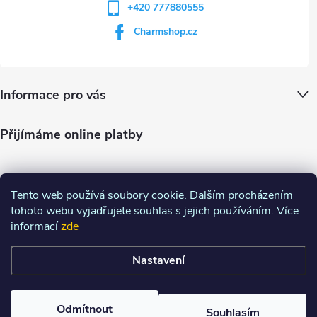
+420 777880555
Charmshop.cz
Informace pro vás
Přijímáme online platby
Tento web používá soubory cookie. Dalším procházením
tohoto webu vyjadřujete souhlas s jejich používáním. Více
informací
zde
Nastavení
Copyright 2026
Charm-shop.cz
. Všechna práva vyhrazena.
Upravit
nastavení cookies
Odmítnout
Souhlasím