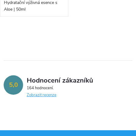
d
Hydratační výživná esence s
d
Aloe | 50ml
u
u
k
O
k
v
t
t
l
ů
á
ů
Hodnocení zákazníků
d
5,0
164 hodnocení
a
Zobrazit recenze
c
í
p