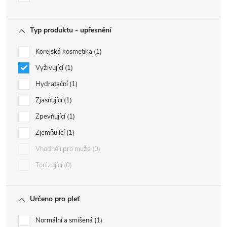
Typ produktu - upřesnění
Korejská kosmetika
1
Vyživující
1
Hydratační
1
Zjasňující
1
Zpevňující
1
Zjemňující
1
Vhodné i pro muže
0
Tonizující
0
Určeno pro pleť
Normální a smíšená
1