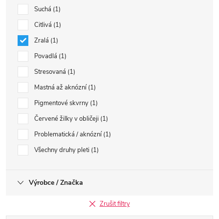
Suchá
1
Citlivá
1
Zralá
1
Povadlá
1
Stresovaná
1
Mastná až aknózní
1
Pigmentové skvrny
1
Červené žilky v obličeji
1
Problematická / aknózní
1
Všechny druhy pleti
1
Výrobce / Značka
Zrušit filtry