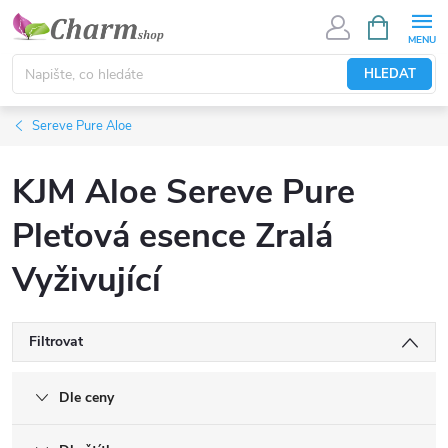
Přejít
NÁKUPNÍ
KOŠÍK
na
obsah
HLEDAT
Sereve Pure Aloe
KJM Aloe Sereve Pure
Pleťová esence Zralá
Vyživující
Filtrovat
Dle ceny