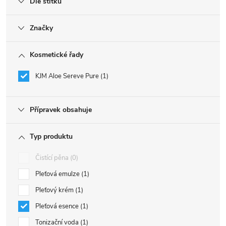
Dle štítku
Značky
Kosmetické řady
KJM Aloe Sereve Pure
1
Přípravek obsahuje
Typ produktu
Čistící pěna
0
Pleťová emulze
1
Pleťový krém
1
Pleťová esence
1
Tonizační voda
1