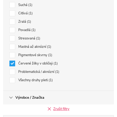
Suchá
1
Citlivá
1
Zralá
1
Povadlá
1
Stresovaná
1
Mastná až aknózní
1
Pigmentové skvrny
1
Červené žilky v obličeji
1
Problematická / aknózní
1
Všechny druhy pleti
1
Výrobce / Značka
Zrušit filtry