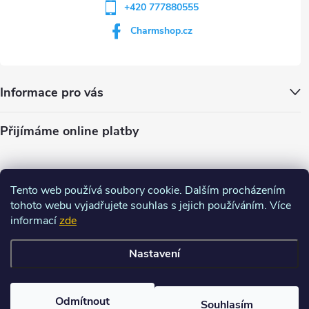
+420 777880555
Charmshop.cz
Informace pro vás
Přijímáme online platby
Tento web používá soubory cookie. Dalším procházením
tohoto webu vyjadřujete souhlas s jejich používáním. Více
informací
zde
Nastavení
Copyright 2026
Charm-shop.cz
. Všechna práva vyhrazena.
Upravit
nastavení cookies
Odmítnout
Souhlasím