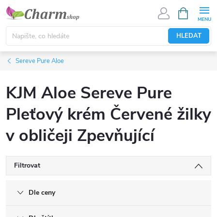
Přejít
NÁKUPNÍ
KOŠÍK
na
obsah
HLEDAT
Sereve Pure Aloe
KJM Aloe Sereve Pure
Pleťový krém Červené žilky
v obličeji Zpevňující
Filtrovat
Dle ceny