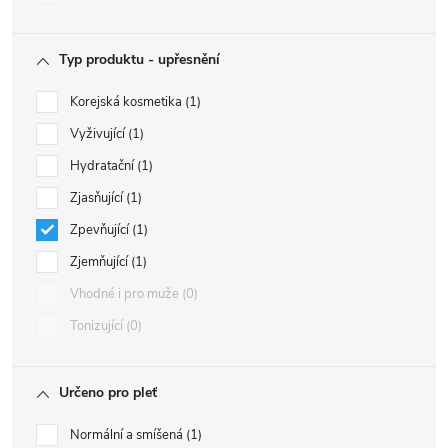
Typ produktu - upřesnění
Korejská kosmetika
1
Vyživující
1
Hydratační
1
Zjasňující
1
Zpevňující
1
Zjemňující
1
Vhodné i pro muže
0
Tonizující
0
Určeno pro pleť
Normální a smíšená
1