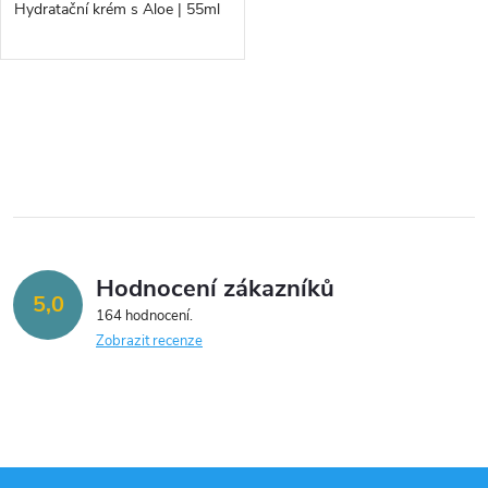
d
Hydratační krém s Aloe | 55ml
d
u
u
k
O
k
v
t
t
l
ů
á
ů
Hodnocení zákazníků
d
5,0
164 hodnocení
a
Zobrazit recenze
c
í
p