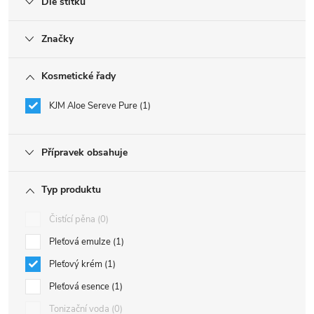
Dle štítku
Značky
Kosmetické řady
KJM Aloe Sereve Pure
1
Přípravek obsahuje
Typ produktu
Čistící pěna
0
Pleťová emulze
1
Pleťový krém
1
Pleťová esence
1
Tonizační voda
0