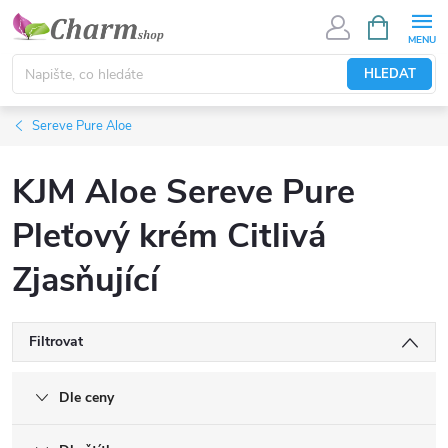
Přejít
NÁKUPNÍ
KOŠÍK
na
obsah
HLEDAT
Sereve Pure Aloe
KJM Aloe Sereve Pure
Pleťový krém Citlivá
Zjasňující
Filtrovat
Dle ceny