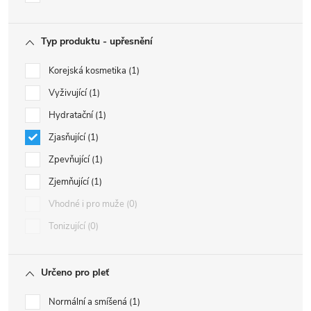
Typ produktu - upřesnění
Korejská kosmetika
1
Vyživující
1
Hydratační
1
Zjasňující
1
Zpevňující
1
Zjemňující
1
Vhodné i pro muže
0
Tonizující
0
Určeno pro pleť
Normální a smíšená
1