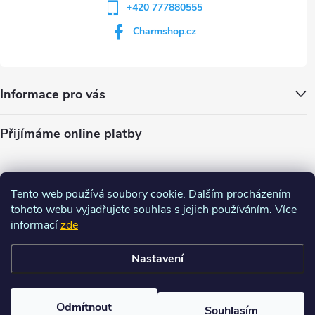
+420 777880555
Charmshop.cz
Informace pro vás
Přijímáme online platby
Tento web používá soubory cookie. Dalším procházením
tohoto webu vyjadřujete souhlas s jejich používáním. Více
informací
zde
Nastavení
Copyright 2026
Charm-shop.cz
. Všechna práva vyhrazena.
Upravit
nastavení cookies
Odmítnout
Souhlasím