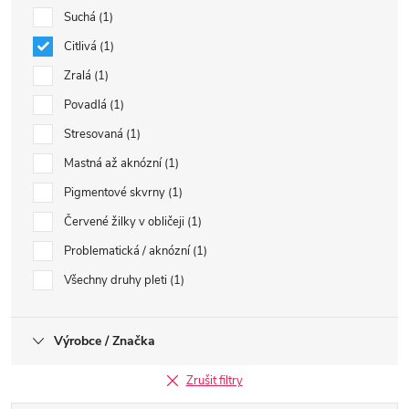
Suchá
1
Citlivá
1
Zralá
1
Povadlá
1
Stresovaná
1
Mastná až aknózní
1
Pigmentové skvrny
1
Červené žilky v obličeji
1
Problematická / aknózní
1
Všechny druhy pleti
1
Výrobce / Značka
Zrušit filtry