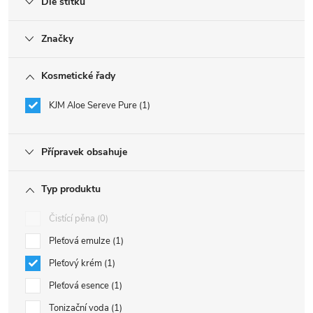
Dle štítku
Značky
Kosmetické řady
KJM Aloe Sereve Pure
1
Přípravek obsahuje
Typ produktu
Čistící pěna
0
Pleťová emulze
1
Pleťový krém
1
Pleťová esence
1
Tonizační voda
1