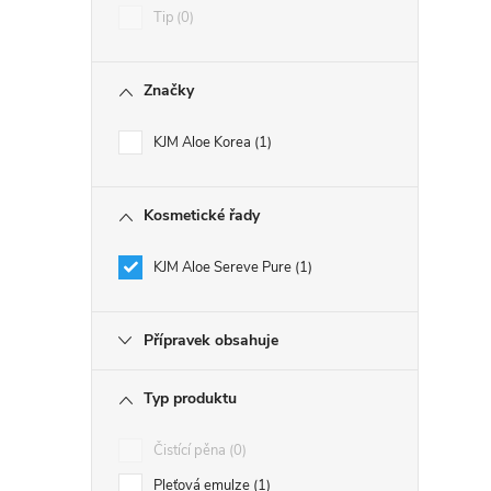
Tip
0
Značky
KJM Aloe Korea
1
Kosmetické řady
KJM Aloe Sereve Pure
1
Přípravek obsahuje
Typ produktu
Čistící pěna
0
Pleťová emulze
1