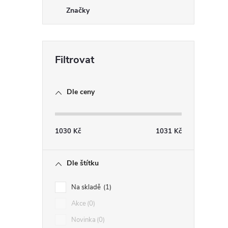
Značky
Dle ceny
1030
Kč
1031
Kč
Dle štítku
Na skladě
1
Akce
0
Novinka
0