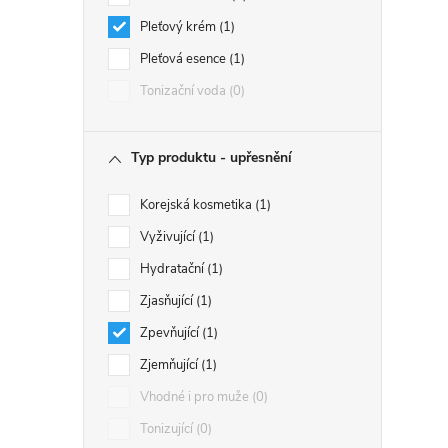
Pleťový krém
1
Pleťová esence
1
Tonizační voda
0
Typ produktu - upřesnění
Korejská kosmetika
1
Vyživující
1
Hydratační
1
Zjasňující
1
Zpevňující
1
Zjemňující
1
Vhodné i pro muže
0
Tonizující
0