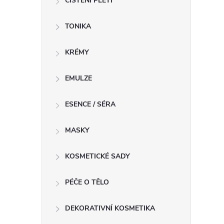
ČIŠTĚNÍ PLETI
í
TONIKA
r
KRÉMY
EMULZE
ESENCE / SÉRA
MASKY
KOSMETICKÉ SADY
PÉČE O TĚLO
i
DEKORATIVNÍ KOSMETIKA