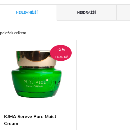
Ř
NEJLEVNĚJŠÍ
NEJDRAŽŠÍ
a
položek celkem
z
V
e
–2 %
ý
1 030 Kč
n
p
p
s
r
p
KJMA Sereve Pure Moist
o
Cream