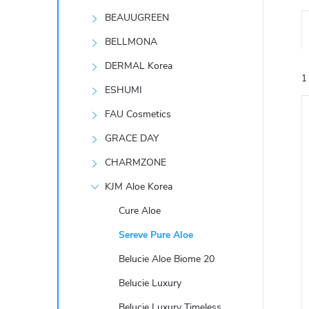
t
BEAUUGREEN
r
BELLMONA
DERMAL Korea
a
1
ESHUMI
n
FAU Cosmetics
GRACE DAY
n
CHARMZONE
í
KJM Aloe Korea
í
i
Cure Aloe
p
Sereve Pure Aloe
a
Belucie Aloe Biome 20
n
Belucie Luxury
Belucie Luxury Timeless