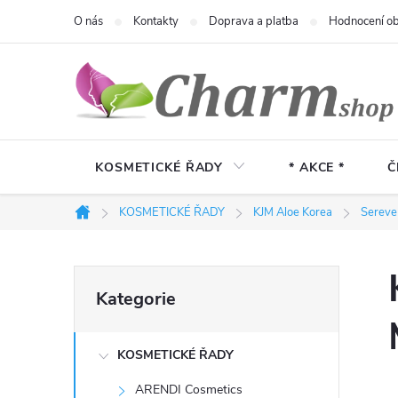
Přejít
O nás
Kontakty
Doprava a platba
Hodnocení o
na
obsah
KOSMETICKÉ ŘADY
* AKCE *
Č
KOSMETICKÉ ŘADY
KJM Aloe Korea
Sereve
Domů
P
Přeskočit
Kategorie
kategorie
o
KOSMETICKÉ ŘADY
s
ARENDI Cosmetics