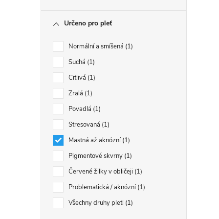
Určeno pro pleť
Normální a smíšená
1
Suchá
1
Citlivá
1
Zralá
1
Povadlá
1
Stresovaná
1
Mastná až aknózní
1
Pigmentové skvrny
1
Červené žilky v obličeji
1
Problematická / aknózní
1
Všechny druhy pleti
1