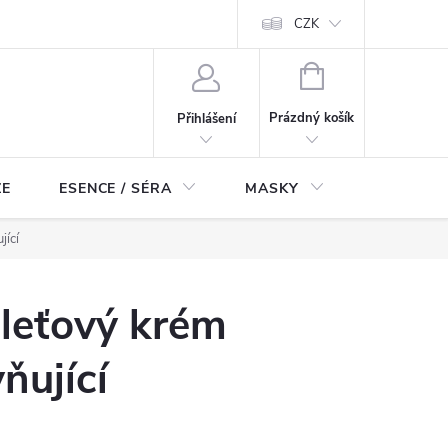
ch údajů
Odstoupení od smlouvy
CZK
NÁKUPNÍ
KOŠÍK
Prázdný košík
Přihlášení
ZE
ESENCE / SÉRA
MASKY
KOSMETI
jící
leťový krém
ňující