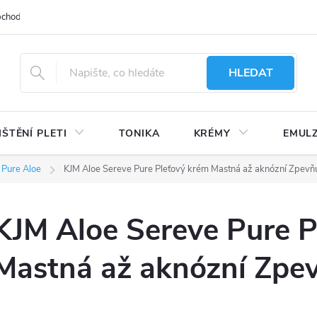
bchodu
Moje objednávka
Obchodní podmínky
Ochrana osobní
HLEDAT
IŠTĚNÍ PLETI
TONIKA
KRÉMY
EMUL
 Pure Aloe
KJM Aloe Sereve Pure Pleťový krém Mastná až aknózní Zpevňu
KJM Aloe Sereve Pure P
Mastná až aknózní Zpev