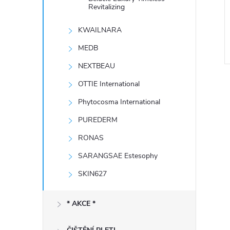
e
Revitalizing
KWAILNARA
l
MEDB
NEXTBEAU
OTTIE International
Phytocosma International
PUREDERM
RONAS
l
SARANGSAE Estesophy
SKIN627
* AKCE *