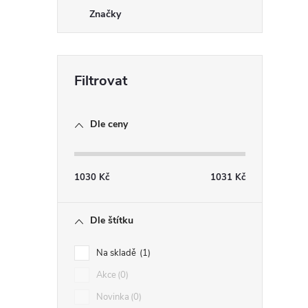
Značky
Dle ceny
1030
Kč
1031
Kč
Dle štítku
Na skladě
1
Akce
0
Novinka
0