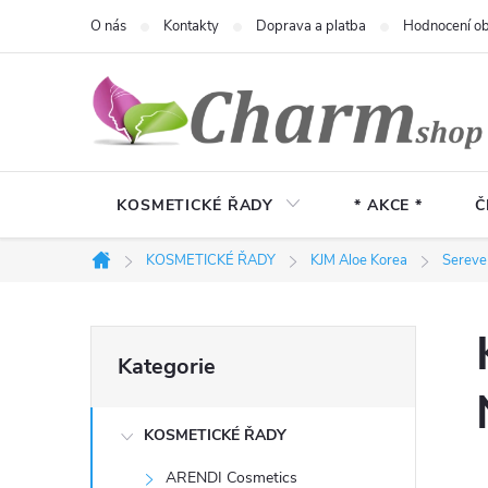
Přejít
O nás
Kontakty
Doprava a platba
Hodnocení o
na
obsah
KOSMETICKÉ ŘADY
* AKCE *
Č
KOSMETICKÉ ŘADY
KJM Aloe Korea
Sereve
Domů
P
Přeskočit
Kategorie
kategorie
o
KOSMETICKÉ ŘADY
s
ARENDI Cosmetics