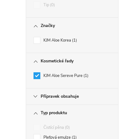
Tip
0
Značky
KJM Aloe Korea
1
Kosmetické řady
KJM Aloe Sereve Pure
1
Přípravek obsahuje
Typ produktu
Čistící pěna
0
Pleťová emulze
1