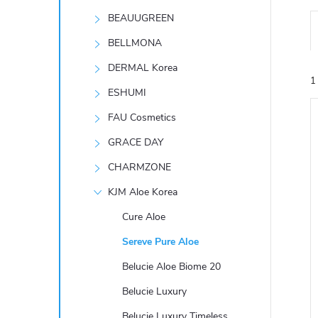
t
BEAUUGREEN
r
BELLMONA
DERMAL Korea
a
1
ESHUMI
n
FAU Cosmetics
GRACE DAY
n
CHARMZONE
í
KJM Aloe Korea
í
i
Cure Aloe
p
Sereve Pure Aloe
a
Belucie Aloe Biome 20
n
Belucie Luxury
Belucie Luxury Timeless