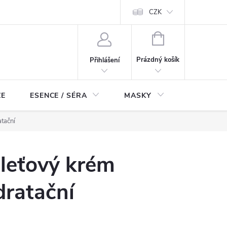
ch údajů
Odstoupení od smlouvy
CZK
NÁKUPNÍ
KOŠÍK
Prázdný košík
Přihlášení
ZE
ESENCE / SÉRA
MASKY
KOSMETI
tační
leťový krém
dratační