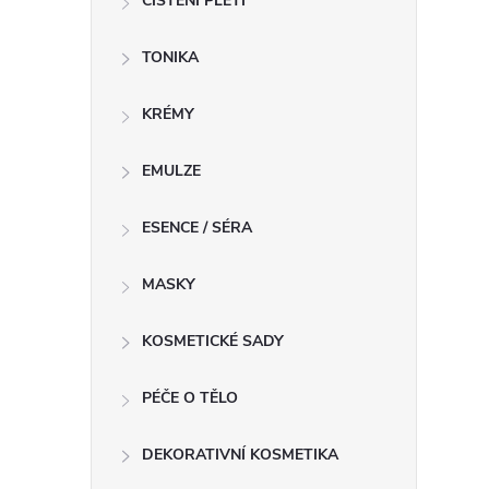
ČIŠTĚNÍ PLETI
í
TONIKA
r
KRÉMY
EMULZE
ESENCE / SÉRA
MASKY
KOSMETICKÉ SADY
PÉČE O TĚLO
i
DEKORATIVNÍ KOSMETIKA