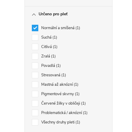
Určeno pro pleť
Normální a smíšená
1
Suchá
1
Citlivá
1
Zralá
1
Povadlá
1
Stresovaná
1
Mastná až aknózní
1
Pigmentové skvrny
1
Červené žilky v obličeji
1
Problematická / aknózní
1
Všechny druhy pleti
1