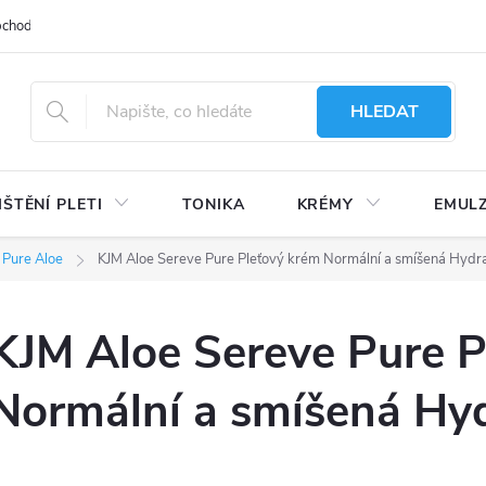
bchodu
Moje objednávka
Obchodní podmínky
Ochrana osobní
HLEDAT
IŠTĚNÍ PLETI
TONIKA
KRÉMY
EMUL
 Pure Aloe
KJM Aloe Sereve Pure Pleťový krém Normální a smíšená Hydra
KJM Aloe Sereve Pure P
Normální a smíšená Hy