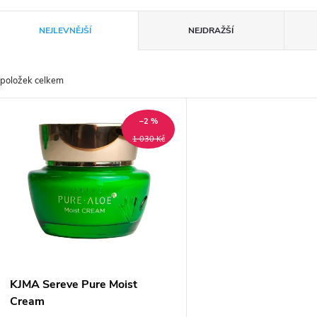
Ř
NEJLEVNĚJŠÍ
NEJDRAŽŠÍ
a
položek celkem
z
V
e
–2 %
ý
1 030 Kč
n
p
p
s
r
p
KJMA Sereve Pure Moist
o
Cream