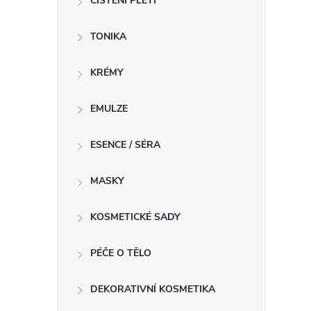
ČIŠTĚNÍ PLETI
í
TONIKA
r
KRÉMY
EMULZE
ESENCE / SÉRA
MASKY
KOSMETICKÉ SADY
PÉČE O TĚLO
i
DEKORATIVNÍ KOSMETIKA