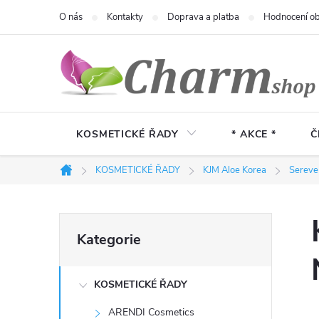
Přejít
O nás
Kontakty
Doprava a platba
Hodnocení o
na
obsah
KOSMETICKÉ ŘADY
* AKCE *
Č
KOSMETICKÉ ŘADY
KJM Aloe Korea
Sereve
Domů
P
Přeskočit
Kategorie
kategorie
o
KOSMETICKÉ ŘADY
s
ARENDI Cosmetics