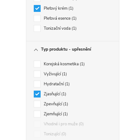
Pleťový krém
1
Pleťová esence
1
Tonizační voda
1
Typ produktu - upřesnění
Korejská kosmetika
1
Vyživující
1
Hydratační
1
Zjasňující
1
Zpevňující
1
Zjemňující
1
Vhodné i pro muže
0
Tonizující
0