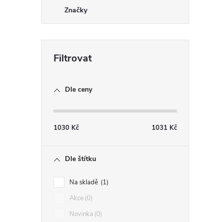
Značky
Dle ceny
1030
Kč
1031
Kč
Dle štítku
Na skladě
1
Akce
0
Novinka
0