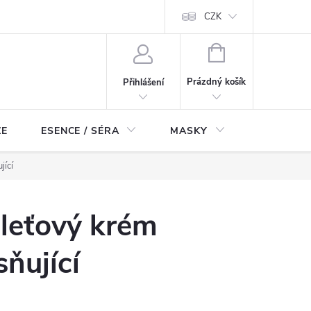
ch údajů
Odstoupení od smlouvy
CZK
NÁKUPNÍ
KOŠÍK
Prázdný košík
Přihlášení
ZE
ESENCE / SÉRA
MASKY
KOSMETI
jící
leťový krém
ňující