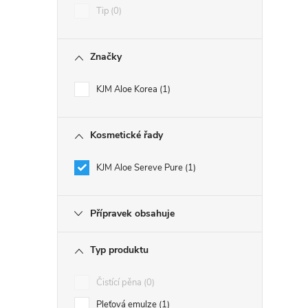
Tip
0
Značky
KJM Aloe Korea
1
Kosmetické řady
KJM Aloe Sereve Pure
1
Přípravek obsahuje
Typ produktu
Čistící pěna
0
Pleťová emulze
1