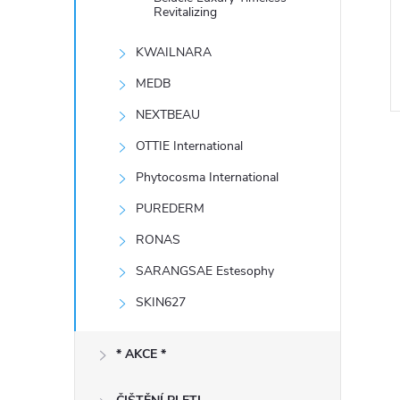
e
Revitalizing
KWAILNARA
l
MEDB
NEXTBEAU
OTTIE International
Phytocosma International
PUREDERM
RONAS
l
SARANGSAE Estesophy
SKIN627
* AKCE *