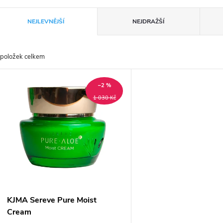
Ř
NEJLEVNĚJŠÍ
NEJDRAŽŠÍ
a
položek celkem
z
V
e
–2 %
ý
1 030 Kč
n
p
p
s
r
p
KJMA Sereve Pure Moist
o
Cream