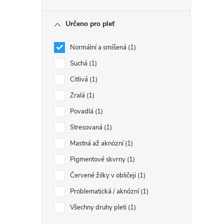
Určeno pro pleť
Normální a smíšená
1
Suchá
1
Citlivá
1
Zralá
1
Povadlá
1
Stresovaná
1
Mastná až aknózní
1
Pigmentové skvrny
1
Červené žilky v obličeji
1
Problematická / aknózní
1
Všechny druhy pleti
1