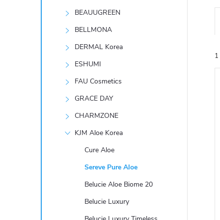
t
BEAUUGREEN
r
BELLMONA
DERMAL Korea
a
1
ESHUMI
n
FAU Cosmetics
GRACE DAY
n
CHARMZONE
í
KJM Aloe Korea
í
i
Cure Aloe
p
Sereve Pure Aloe
a
Belucie Aloe Biome 20
n
Belucie Luxury
Belucie Luxury Timeless