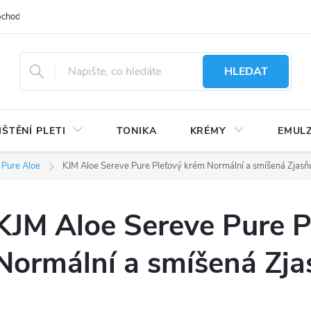
bchodu
Moje objednávka
Obchodní podmínky
Ochrana osobní
HLEDAT
IŠTĚNÍ PLETI
TONIKA
KRÉMY
EMUL
 Pure Aloe
KJM Aloe Sereve Pure Pleťový krém Normální a smíšená Zjasňu
KJM Aloe Sereve Pure P
Normální a smíšená Zjas