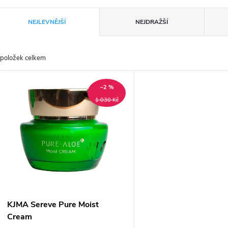
Ř
NEJLEVNĚJŠÍ
NEJDRAŽŠÍ
a
položek celkem
z
V
e
–2 %
ý
1 030 Kč
n
p
p
s
r
p
KJMA Sereve Pure Moist
o
Cream