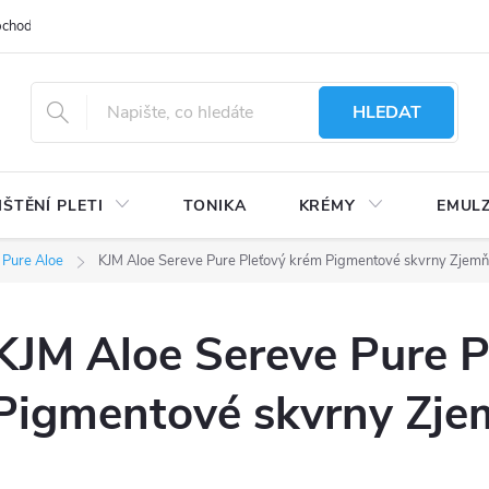
bchodu
Moje objednávka
Obchodní podmínky
Ochrana osobní
HLEDAT
IŠTĚNÍ PLETI
TONIKA
KRÉMY
EMUL
 Pure Aloe
KJM Aloe Sereve Pure Pleťový krém Pigmentové skvrny Zjemňu
KJM Aloe Sereve Pure P
Pigmentové skvrny Zjem