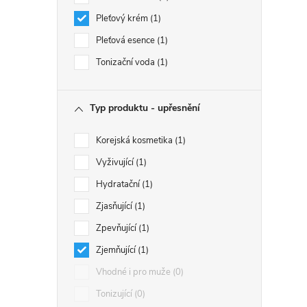
Pleťový krém
1
Pleťová esence
1
Tonizační voda
1
Typ produktu - upřesnění
Korejská kosmetika
1
Vyživující
1
Hydratační
1
Zjasňující
1
Zpevňující
1
Zjemňující
1
Vhodné i pro muže
0
Tonizující
0