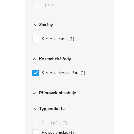
Tip
0
Značky
KJM Aloe Korea
1
Kosmetické řady
KJM Aloe Sereve Pure
1
Přípravek obsahuje
Typ produktu
Čistící pěna
0
Pleťová emulze
1