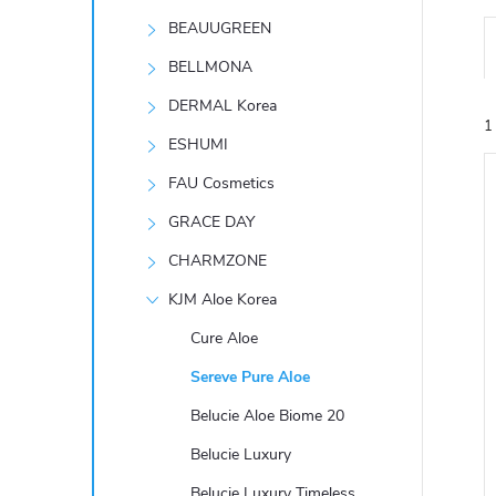
t
BEAUUGREEN
r
BELLMONA
DERMAL Korea
a
1
ESHUMI
n
FAU Cosmetics
GRACE DAY
n
CHARMZONE
í
KJM Aloe Korea
í
i
Cure Aloe
p
Sereve Pure Aloe
a
Belucie Aloe Biome 20
n
Belucie Luxury
Belucie Luxury Timeless