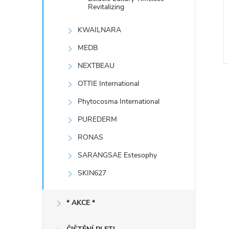
e
Revitalizing
KWAILNARA
l
MEDB
NEXTBEAU
OTTIE International
Phytocosma International
PUREDERM
RONAS
l
SARANGSAE Estesophy
SKIN627
* AKCE *