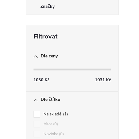
Značky
Dle ceny
1030
Kč
1031
Kč
Dle štítku
Na skladě
1
Akce
0
Novinka
0