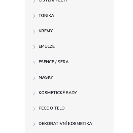
ČIŠTĚNÍ PLETI
í
TONIKA
r
KRÉMY
EMULZE
ESENCE / SÉRA
MASKY
KOSMETICKÉ SADY
PÉČE O TĚLO
i
DEKORATIVNÍ KOSMETIKA