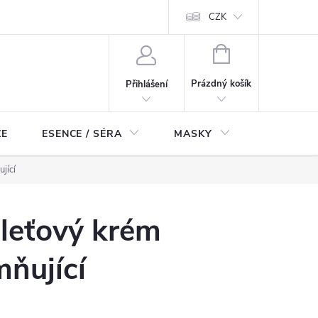
ch údajů
Odstoupení od smlouvy
CZK
NÁKUPNÍ
KOŠÍK
Prázdný košík
Přihlášení
ZE
ESENCE / SÉRA
MASKY
KOSMETI
jící
leťový krém
ňující