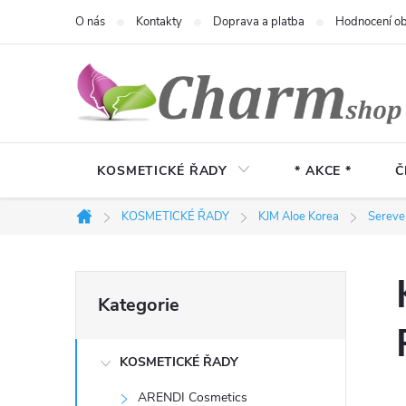
Přejít
O nás
Kontakty
Doprava a platba
Hodnocení o
na
obsah
KOSMETICKÉ ŘADY
* AKCE *
Č
KOSMETICKÉ ŘADY
KJM Aloe Korea
Sereve
Domů
P
Přeskočit
Kategorie
kategorie
o
KOSMETICKÉ ŘADY
s
ARENDI Cosmetics