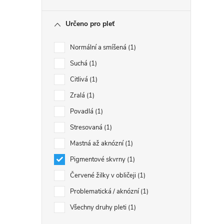
Určeno pro pleť
Normální a smíšená
1
Suchá
1
Citlivá
1
Zralá
1
Povadlá
1
Stresovaná
1
Mastná až aknózní
1
Pigmentové skvrny
1
Červené žilky v obličeji
1
Problematická / aknózní
1
Všechny druhy pleti
1