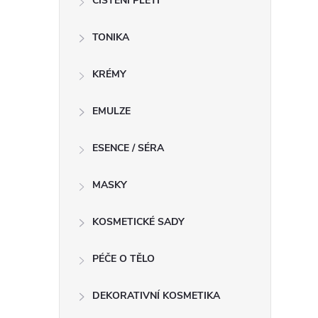
ČIŠTĚNÍ PLETI
í
TONIKA
r
KRÉMY
EMULZE
ESENCE / SÉRA
MASKY
KOSMETICKÉ SADY
PÉČE O TĚLO
i
DEKORATIVNÍ KOSMETIKA