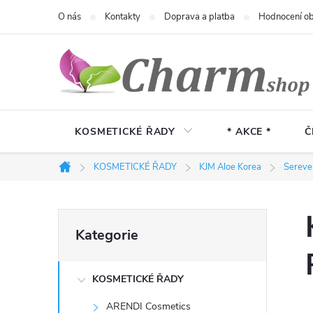
Přejít
O nás
Kontakty
Doprava a platba
Hodnocení o
na
obsah
KOSMETICKÉ ŘADY
* AKCE *
Č
KOSMETICKÉ ŘADY
KJM Aloe Korea
Sereve
Domů
P
Přeskočit
Kategorie
kategorie
o
KOSMETICKÉ ŘADY
s
ARENDI Cosmetics