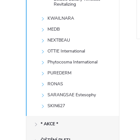
e
Revitalizing
KWAILNARA
l
MEDB
NEXTBEAU
OTTIE International
Phytocosma International
PUREDERM
RONAS
l
SARANGSAE Estesophy
SKIN627
* AKCE *