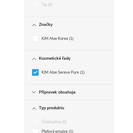
Tip
0
Značky
KJM Aloe Korea
1
Kosmetické řady
KJM Aloe Sereve Pure
1
Přípravek obsahuje
Typ produktu
Čistící pěna
0
Pleťová emulze
1