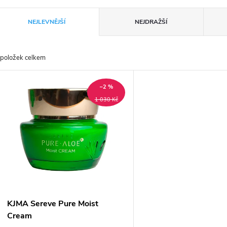
Ř
NEJLEVNĚJŠÍ
NEJDRAŽŠÍ
a
položek celkem
z
V
e
–2 %
ý
1 030 Kč
n
p
p
s
r
p
KJMA Sereve Pure Moist
o
Cream