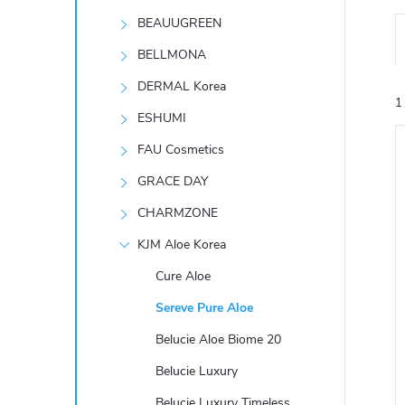
t
BEAUUGREEN
r
BELLMONA
DERMAL Korea
a
1
ESHUMI
n
FAU Cosmetics
GRACE DAY
n
CHARMZONE
í
KJM Aloe Korea
í
i
Cure Aloe
p
Sereve Pure Aloe
a
Belucie Aloe Biome 20
n
Belucie Luxury
Belucie Luxury Timeless