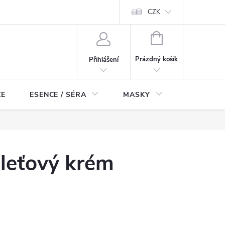
ch údajů
Odstoupení od smlouvy
CZK
NÁKUPNÍ
KOŠÍK
Prázdný košík
Přihlášení
ZE
ESENCE / SÉRA
MASKY
KOSMETI
leťový krém