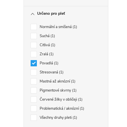
Určeno pro pleť
Normální a smíšená
1
Suchá
1
Citlivá
1
Zralá
1
Povadlá
1
Stresovaná
1
Mastná až aknózní
1
Pigmentové skvrny
1
Červené žilky v obličeji
1
Problematická / aknózní
1
Všechny druhy pleti
1