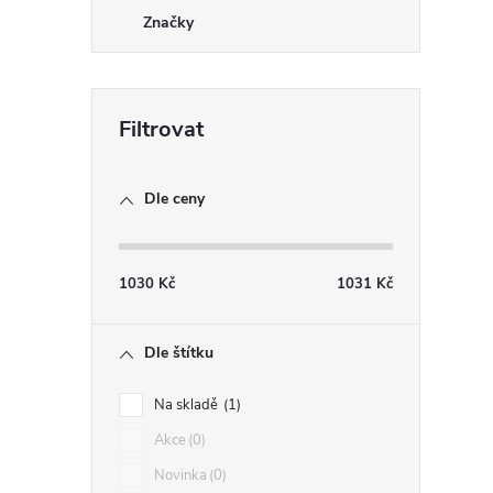
Značky
Dle ceny
1030
Kč
1031
Kč
Dle štítku
Na skladě
1
Akce
0
Novinka
0