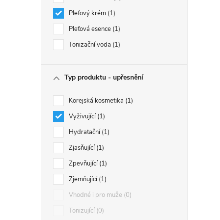
Pleťový krém
1
Pleťová esence
1
Tonizační voda
1
Typ produktu - upřesnění
Korejská kosmetika
1
Vyživující
1
Hydratační
1
Zjasňující
1
Zpevňující
1
Zjemňující
1
Vhodné i pro muže
0
Tonizující
0