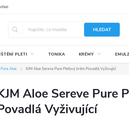
bchodu
Moje objednávka
Obchodní podmínky
Ochrana osobní
HLEDAT
IŠTĚNÍ PLETI
TONIKA
KRÉMY
EMUL
 Pure Aloe
KJM Aloe Sereve Pure Pleťový krém Povadlá Vyživující
KJM Aloe Sereve Pure P
Povadlá Vyživující