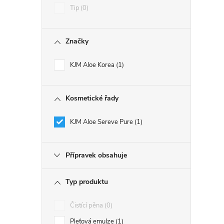
Tip
0
Značky
KJM Aloe Korea
1
Kosmetické řady
KJM Aloe Sereve Pure
1
Přípravek obsahuje
Typ produktu
Čistící pěna
0
Pleťová emulze
1