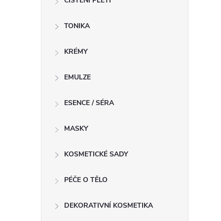
ČIŠTĚNÍ PLETI
í
TONIKA
r
KRÉMY
EMULZE
ESENCE / SÉRA
MASKY
KOSMETICKÉ SADY
PÉČE O TĚLO
i
DEKORATIVNÍ KOSMETIKA