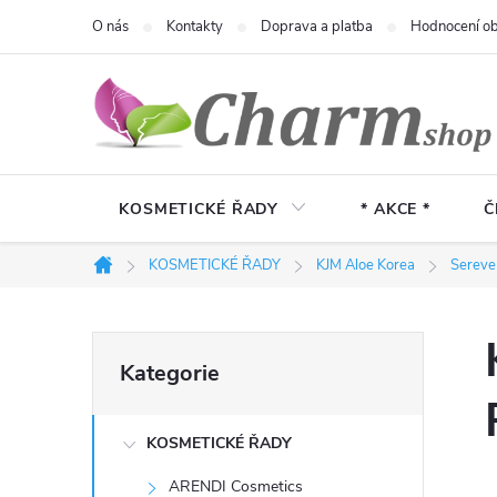
Přejít
O nás
Kontakty
Doprava a platba
Hodnocení o
na
obsah
KOSMETICKÉ ŘADY
* AKCE *
Č
KOSMETICKÉ ŘADY
KJM Aloe Korea
Sereve
Domů
P
Přeskočit
Kategorie
kategorie
o
KOSMETICKÉ ŘADY
s
ARENDI Cosmetics