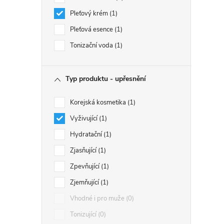
Pleťový krém
1
Pleťová esence
1
Tonizační voda
1
Typ produktu - upřesnění
Korejská kosmetika
1
Vyživující
1
Hydratační
1
Zjasňující
1
Zpevňující
1
Zjemňující
1
Vhodné i pro muže
0
Tonizující
0