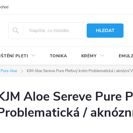
bchodu
Moje objednávka
Obchodní podmínky
Ochrana osobní
HLEDAT
IŠTĚNÍ PLETI
TONIKA
KRÉMY
EMUL
 Pure Aloe
KJM Aloe Sereve Pure Pleťový krém Problematická / aknózní Vy
KJM Aloe Sereve Pure P
Problematická / aknózní