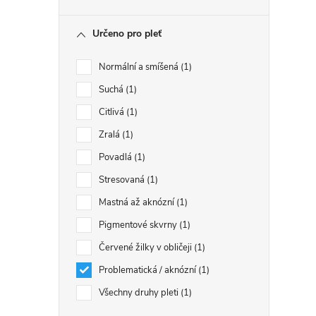
Určeno pro pleť
Normální a smíšená
1
Suchá
1
Citlivá
1
Zralá
1
Povadlá
1
Stresovaná
1
Mastná až aknózní
1
Pigmentové skvrny
1
Červené žilky v obličeji
1
Problematická / aknózní
1
Všechny druhy pleti
1