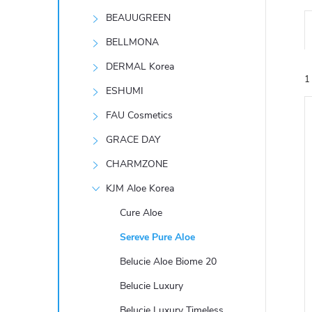
t
BEAUUGREEN
r
BELLMONA
DERMAL Korea
a
1
ESHUMI
n
FAU Cosmetics
GRACE DAY
n
CHARMZONE
í
KJM Aloe Korea
í
i
Cure Aloe
p
Sereve Pure Aloe
a
Belucie Aloe Biome 20
n
Belucie Luxury
Belucie Luxury Timeless