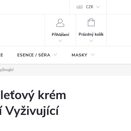
ch údajů
Odstoupení od smlouvy
CZK
NÁKUPNÍ
KOŠÍK
Prázdný košík
Přihlášení
ZE
ESENCE / SÉRA
MASKY
KOSMETI
živující
leťový krém
 Vyživující