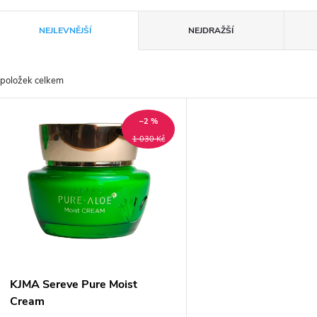
Ř
NEJLEVNĚJŠÍ
NEJDRAŽŠÍ
a
položek celkem
z
V
e
–2 %
ý
1 030 Kč
n
p
p
s
r
p
KJMA Sereve Pure Moist
o
Cream