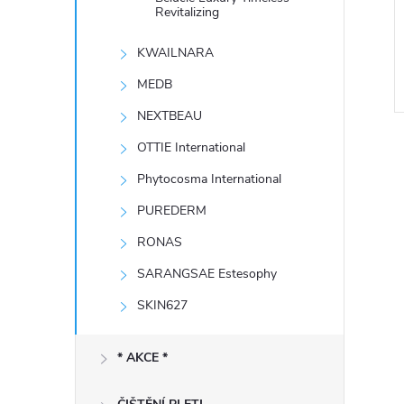
e
Revitalizing
KWAILNARA
l
MEDB
NEXTBEAU
OTTIE International
Phytocosma International
PUREDERM
RONAS
l
SARANGSAE Estesophy
SKIN627
* AKCE *