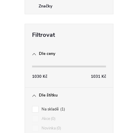
Značky
Dle ceny
1030
Kč
1031
Kč
Dle štítku
Na skladě
1
Akce
0
Novinka
0