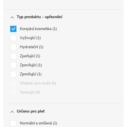
Typ produktu - upřesnění
Korejská kosmetika
1
Vyživující
1
Hydratační
1
Zjasňující
1
Zpevňující
1
Zjemňující
1
Vhodné i pro muže
0
Tonizující
0
Určeno pro pleť
Normální a smíšená
1