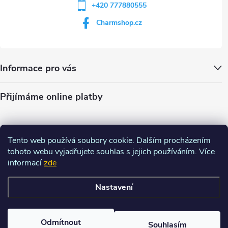
+420 777880555
Charmshop.cz
Informace pro vás
Přijímáme online platby
Tento web používá soubory cookie. Dalším procházením
tohoto webu vyjadřujete souhlas s jejich používáním. Více
informací
zde
Nastavení
Copyright 2026
Charm-shop.cz
. Všechna práva vyhrazena.
Upravit
nastavení cookies
Odmítnout
Souhlasím