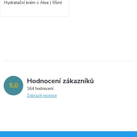
d
Hydratační krém s Aloe | 55ml
d
u
u
k
O
k
v
t
t
l
ů
á
ů
Hodnocení zákazníků
d
5,0
164 hodnocení
a
Zobrazit recenze
c
í
p