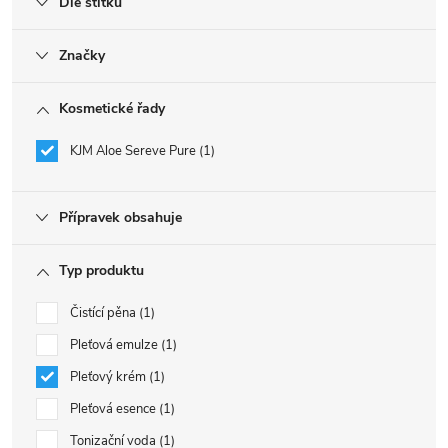
Dle štítku
Značky
Kosmetické řady
KJM Aloe Sereve Pure
1
Přípravek obsahuje
Typ produktu
Čistící pěna
1
Pleťová emulze
1
Pleťový krém
1
Pleťová esence
1
Tonizační voda
1