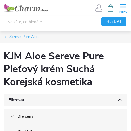
Přejít
NÁKUPNÍ
KOŠÍK
na
obsah
HLEDAT
Sereve Pure Aloe
KJM Aloe Sereve Pure
Pleťový krém Suchá
Korejská kosmetika
Filtrovat
Dle ceny