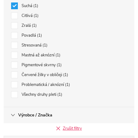
Suchá
1
Citlivá
1
Zralá
1
Povadlá
1
Stresovaná
1
Mastná až aknózní
1
Pigmentové skvrny
1
Červené žilky v obličeji
1
Problematická / aknózní
1
Všechny druhy pleti
1
Výrobce / Značka
Zrušit filtry