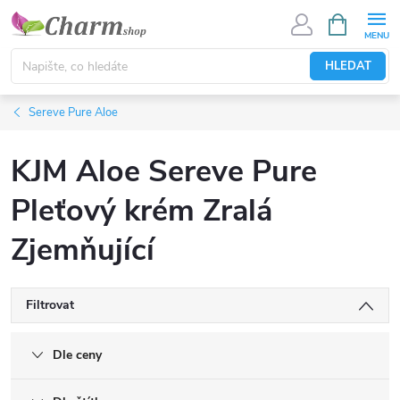
Přejít
NÁKUPNÍ
KOŠÍK
na
obsah
HLEDAT
Sereve Pure Aloe
KJM Aloe Sereve Pure
Pleťový krém Zralá
Zjemňující
Filtrovat
Dle ceny