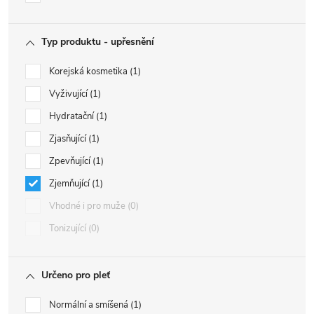
Typ produktu - upřesnění
Korejská kosmetika
1
Vyživující
1
Hydratační
1
Zjasňující
1
Zpevňující
1
Zjemňující
1
Vhodné i pro muže
0
Tonizující
0
Určeno pro pleť
Normální a smíšená
1