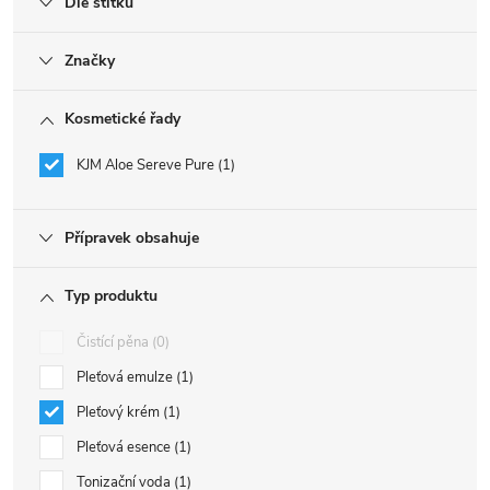
Dle štítku
Značky
Kosmetické řady
KJM Aloe Sereve Pure
1
Přípravek obsahuje
Typ produktu
Čistící pěna
0
Pleťová emulze
1
Pleťový krém
1
Pleťová esence
1
Tonizační voda
1