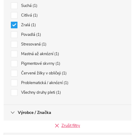
Suchá
1
Citlivá
1
Zralá
1
Povadlá
1
Stresovaná
1
Mastná až aknózní
1
Pigmentové skvrny
1
Červené žilky v obličeji
1
Problematická / aknózní
1
Všechny druhy pleti
1
Výrobce / Značka
Zrušit filtry