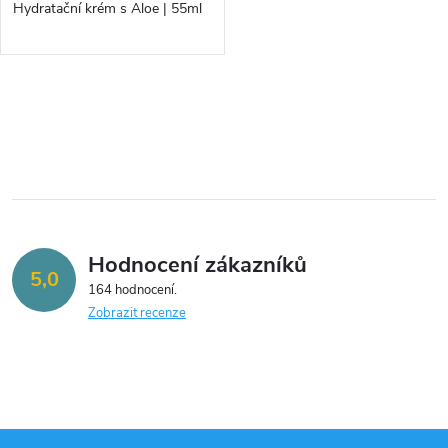
d
Hydratační krém s Aloe | 55ml
d
u
u
k
O
k
v
t
t
l
ů
á
ů
Hodnocení zákazníků
d
5,0
164 hodnocení
a
Zobrazit recenze
c
í
p