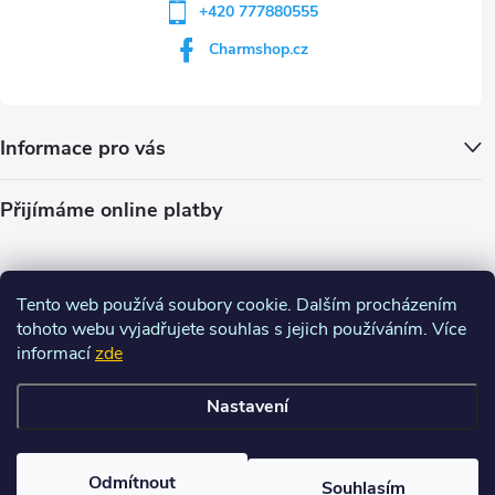
+420 777880555
Charmshop.cz
Informace pro vás
Přijímáme online platby
Tento web používá soubory cookie. Dalším procházením
tohoto webu vyjadřujete souhlas s jejich používáním. Více
informací
zde
Nastavení
Copyright 2026
Charm-shop.cz
. Všechna práva vyhrazena.
Upravit
nastavení cookies
Odmítnout
Souhlasím