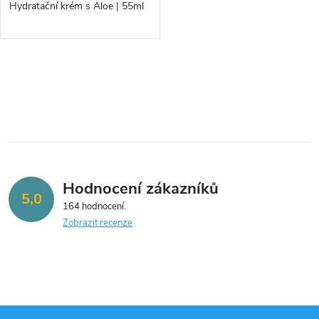
d
Hydratační krém s Aloe | 55ml
d
u
u
k
O
k
v
t
t
l
ů
á
ů
Hodnocení zákazníků
d
5,0
164 hodnocení
a
Zobrazit recenze
c
í
p