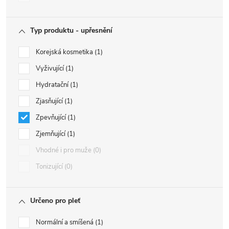
Typ produktu - upřesnění
Korejská kosmetika
1
Vyživující
1
Hydratační
1
Zjasňující
1
Zpevňující
1
Zjemňující
1
Vhodné i pro muže
0
Tonizující
0
Určeno pro pleť
Normální a smíšená
1