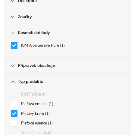
Dle štítku
Značky
Kosmetické řady
KJM Aloe Sereve Pure
1
Přípravek obsahuje
Typ produktu
Čistící pěna
0
Pleťová emulze
1
Pleťový krém
1
Pleťová esence
1
Tonizační voda
0