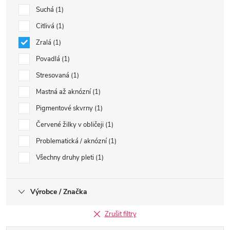
Suchá
1
Citlivá
1
Zralá
1
Povadlá
1
Stresovaná
1
Mastná až aknózní
1
Pigmentové skvrny
1
Červené žilky v obličeji
1
Problematická / aknózní
1
Všechny druhy pleti
1
Výrobce / Značka
Zrušit filtry