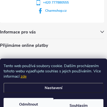
+420 777880555
Charmshop.cz
Informace pro vás
Přijímáme online platby
Tento web používá soubory cookie. Dalším procházením
tohoto webu vyjadřujete souhlas s jejich používáním. Více
informací
zde
Nastavení
Copyright 2026
Charm-shop.cz
. Všechna práva vyhrazena.
Upravit
nastavení cookies
Odmítnout
Souhlasím