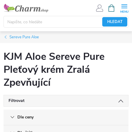
Přejít
NÁKUPNÍ
KOŠÍK
na
obsah
HLEDAT
Sereve Pure Aloe
KJM Aloe Sereve Pure
Pleťový krém Zralá
Zpevňující
Filtrovat
Dle ceny