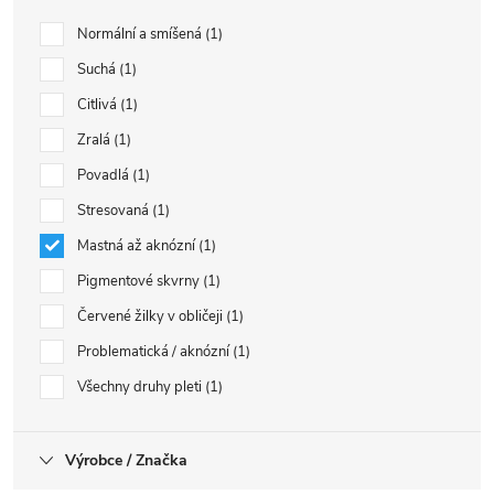
Normální a smíšená
1
Suchá
1
Citlivá
1
Zralá
1
Povadlá
1
Stresovaná
1
Mastná až aknózní
1
Pigmentové skvrny
1
Červené žilky v obličeji
1
Problematická / aknózní
1
Všechny druhy pleti
1
Výrobce / Značka