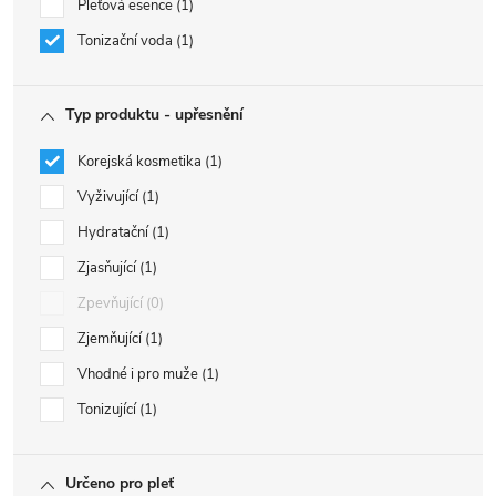
Pleťová esence
1
Tonizační voda
1
Typ produktu - upřesnění
Korejská kosmetika
1
Vyživující
1
Hydratační
1
Zjasňující
1
Zpevňující
0
Zjemňující
1
Vhodné i pro muže
1
Tonizující
1
Určeno pro pleť