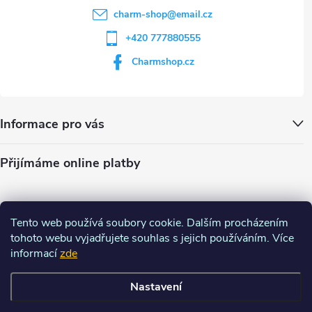
charm-shop
@
email.cz
+420 777880555
Charmshop.cz
Informace pro vás
Přijímáme online platby
Tento web používá soubory cookie. Dalším procházením
tohoto webu vyjadřujete souhlas s jejich používáním. Více
informací
zde
Nastavení
Copyright 2026
Charm-shop.cz
. Všechna práva vyhrazena.
Upravit