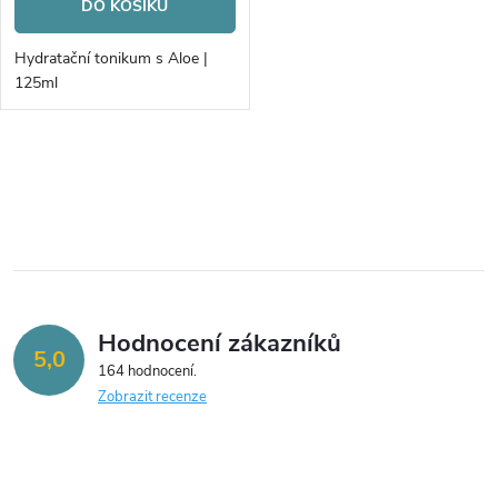
o
DO KOŠÍKU
o
d
Hydratační tonikum s Aloe |
d
125ml
u
u
k
O
k
v
t
t
l
ů
á
ů
Hodnocení zákazníků
d
5,0
164 hodnocení
a
Zobrazit recenze
c
í