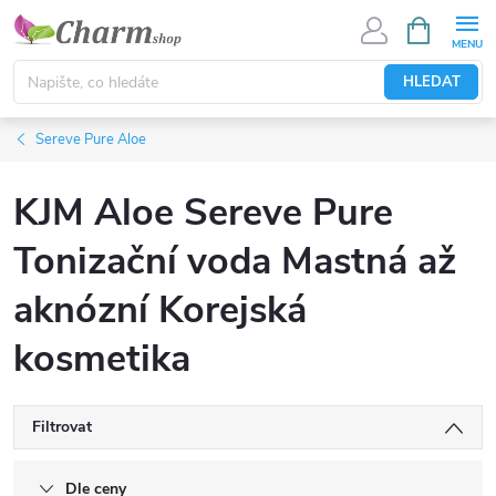
Přejít
NÁKUPNÍ
KOŠÍK
na
obsah
HLEDAT
Sereve Pure Aloe
KJM Aloe Sereve Pure
Tonizační voda Mastná až
aknózní Korejská
kosmetika
Filtrovat
Dle ceny