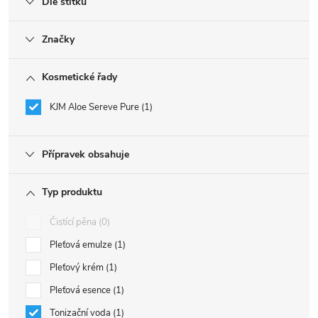
Dle štítku
Značky
Kosmetické řady
KJM Aloe Sereve Pure
1
Přípravek obsahuje
Typ produktu
Čistící pěna
0
Pleťová emulze
1
Pleťový krém
1
Pleťová esence
1
Tonizační voda
1