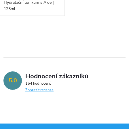
d
Hydratační tonikum s Aloe |
d
125ml
u
u
k
O
k
v
t
t
l
ů
á
ů
Hodnocení zákazníků
d
5,0
164 hodnocení
a
Zobrazit recenze
c
í
p