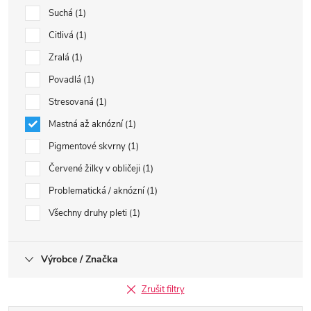
Suchá
1
Citlivá
1
Zralá
1
Povadlá
1
Stresovaná
1
Mastná až aknózní
1
Pigmentové skvrny
1
Červené žilky v obličeji
1
Problematická / aknózní
1
Všechny druhy pleti
1
Výrobce / Značka
Zrušit filtry