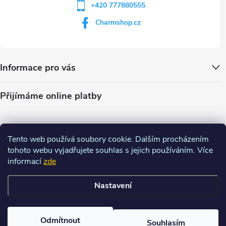
+420 777880555
Charmshop.cz
Informace pro vás
Přijímáme online platby
Tento web používá soubory cookie. Dalším procházením
tohoto webu vyjadřujete souhlas s jejich používáním. Více
informací
zde
Nastavení
Copyright 2026
Charm-shop.cz
. Všechna práva vyhrazena.
Upravit
nastavení cookies
Odmítnout
Souhlasím