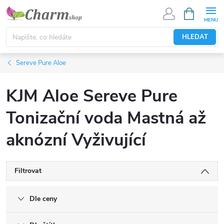
Přejít
NÁKUPNÍ
KOŠÍK
na
obsah
HLEDAT
Sereve Pure Aloe
KJM Aloe Sereve Pure
Tonizační voda Mastná až
aknózní Vyživující
Filtrovat
Dle ceny